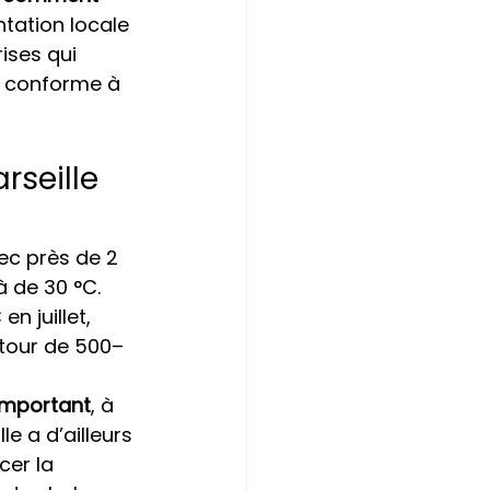
tation locale 
rises qui 
et conforme à 
rseille 
vec près de 2 
 de 30 °C. 
 juillet, 
utour de 500–
important
, à 
le a d’ailleurs 
cer la 