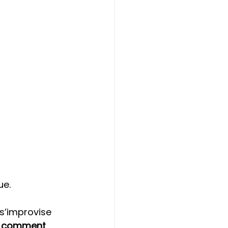
ue.
s’improvise 
, comment 