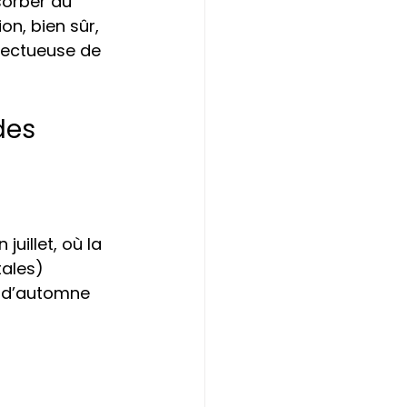
sorber du 
on, bien sûr, 
pectueuse de 
des 
uillet, où la 
tales)
n d’automne 