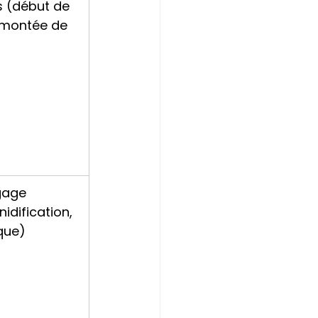
es (début de 
, montée de 
gage 
idification, 
que)