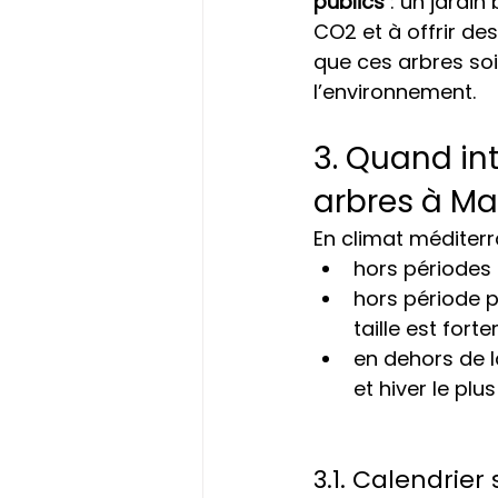
publics
 : un jardin
CO
2
 et à offrir de
que ces arbres so
l’environnement.
3. Quand int
arbres à Mar
En climat méditerr
hors périodes 
hors période pr
taille est for
en dehors de l
et hiver le plu
3.1. Calendrier