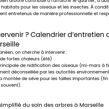
 bien arboré contribue à rafraîchir le quartier, à ab
s habitats pour les oiseaux et les insectes. À conditi
ient entretenus de manière professionnelle et res
ervenir ? Calendrier d’entretien 
seille
anéen, on cherche à intervenir :
de fortes chaleurs (été)
incipale de nidification des oiseaux (mi-mars à fin j
tement déconseillée par les autorités environnemen
a montée de sève pour les tailles importantes (fi
s souvent).
 simplifié du soin des arbres à Marseille