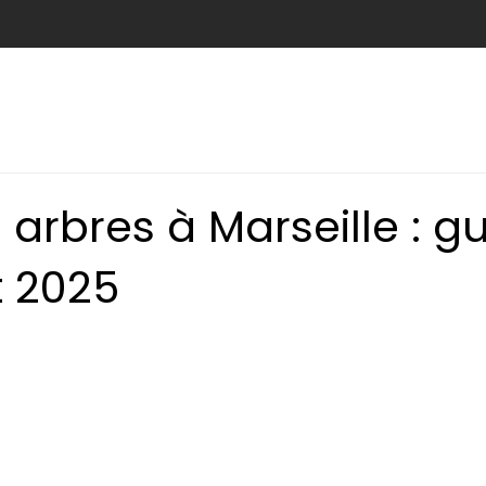
e
Abattage
Taille de haie
Débroussaillage
Nids c
 arbres à Marseille : g
 2025