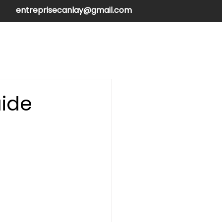
entreprisecanlay@gmail.com
henilles
Contactez-nous
uide