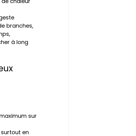
 de chaleur 
 geste 
de branches, 
mps, 
her à long 
eux 
u maximum sur 
 surtout en 