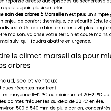
en réponse directe aux épisodes de sécheresse et
ropole depuis plusieurs étés.
le 
soin des arbres à Marseille
 n’est plus un simple
 un enjeu de confort thermique, de sécurité (chute 
odiversité. Un arbre bien entretenu vit plus longte
e maison, valorise votre terrain et coûte moins c
mal suivi qu’il faudra abattre en urgence.
re le climat marseillais pour mi
os arbres
chaud, sec et venteux
tiques récentes montrent :
 : en moyenne 11–12 °C au minimum et 20–21 °C a
des pointes fréquentes au‑delà de 30 °C en été.
 environ 500 à 540 mm de pluie par an, concentrés