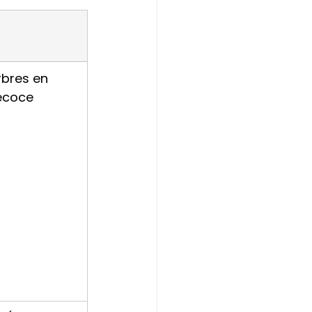
rbres en 
récoce