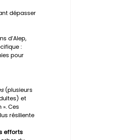
ant dépasser 
ins d’Alep, 
ifique : 
ies pour 
es
 (plusieurs 
dultes) et 
 ». Ces 
us résiliente 
 efforts 