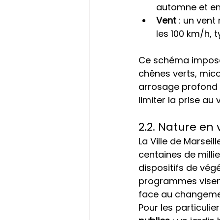
automne et en 
Vent
 : un ven
les 100 km/h, t
Ce schéma impos
chênes verts, micoc
arrosage profond m
limiter la prise au 
2.2. Nature en v
La Ville de Marseill
centaines de millie
dispositifs de vég
programmes visent à
face au changemen
Pour les particulier