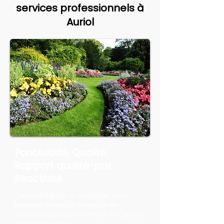
services professionnels à
Auriol
Ponctualité, Qualité,
Rapport qualité-prix,
Réactivité
Canlay Élagage et Jardinage vous
propose une offre complète de
prestations adaptées à tous vos projets
d'espaces verts.