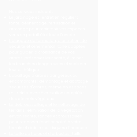
Nos services incluent :
Le jardinage et l'entretien régulier :
tonte, désherbage, fertilisation et
arrosage pour maintenir vos espaces
verts en parfait état toute l'année.
L'élagage de formation, d'entretien, de
sécurité et ornemental :
taille adaptée
pour guider la croissance de vos
arbres, préserver leur santé, éliminer
les branches dangereuses et sublimer
leur esthétique.
L'abattage d'arbres dangereux ou
encombrants :
démontage et abattage
sécurisés d'arbres, même en espaces
restreints, avec évacuation complète
des déchets végétaux.
Le débroussaillage et le nettoyage de
terrains :
élimination de la végétation
envahissante, ronces et broussailles
pour redonner fonctionnalité à votre
terrain et réduire les risques d'incendie.
La taille de haies et d'arbustes :
taille