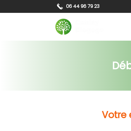
06 44 96 79 23
Elagag
Déb
Votre 