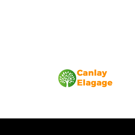
Canlay Elagage
Basée sur Marseille, depuis plus de 1
L’entreprise CANLAY ELAGAGE met s
savoir-faire au service de ses client
particuliers, comme professionnels. ​