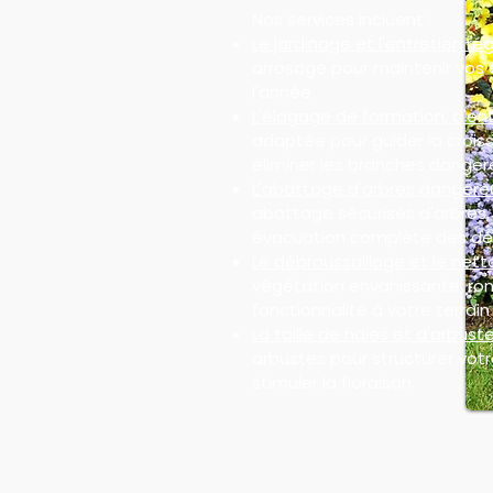
Nos services incluent :
Le jardinage et l'entretien rég
arrosage pour maintenir vos 
l'année.
L'élagage de formation, d'ent
adaptée pour guider la croiss
éliminer les branches danger
L'abattage d'arbres dangere
abattage sécurisés d'arbres
évacuation complète des dé
Le débroussaillage et le nett
végétation envahissante, ron
fonctionnalité à votre terrain 
La taille de haies et d'arbuste
arbustes pour structurer votre
stimuler la floraison.