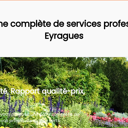
 complète de services profes
Eyragues
té, Rapport qualité-prix,
 vous propose une offre complète de
vos projets d'espaces verts.