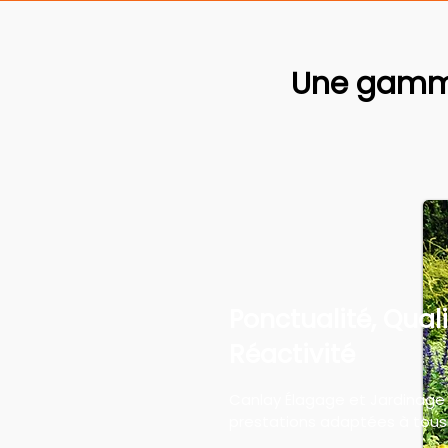
Une gamme
Ponctualité, Quali
Réactivité
Canlay Élagage et Jardinage
prestations adaptées à tous 