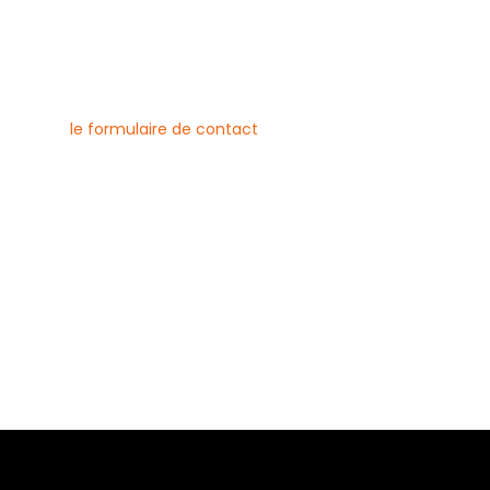
nous contacter
uvez joindre l’entreprise Canlay
 par téléphone, e-mail ou
ment via
le formulaire de contact
ne :
6 79 23
 08 21
risecanlay@gmail.com