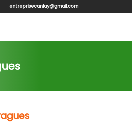
entreprisecanlay@gmail.com
henilles
Contactez-nous
gues
yragues