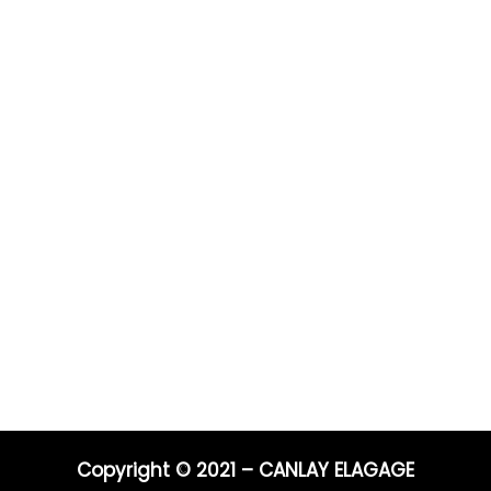
Prestations
Pour 
Vous po
0 ans
Elagage
Elagage
on
Abattage
directe
s
Taille de haie
Débroussaillage
Télépho
Mentions légales
Blog
06 44 9
04 91 81
Nos prestations par ville
E-mail :
entrep
Copyright © 2021 – CANLAY ELAGAGE