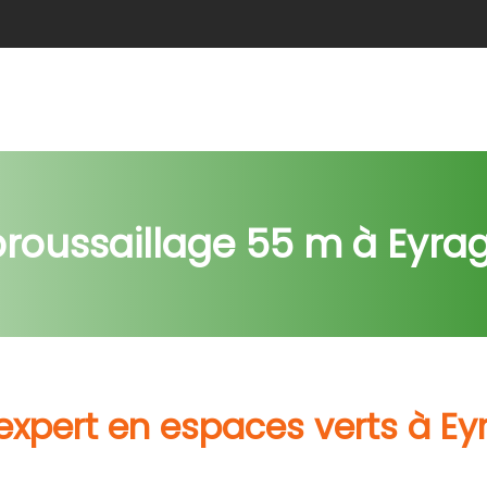
e
Abattage
Taille de haie
Débroussaillage
Nids c
roussaillage 55 m à Eyra
expert en espaces verts à E