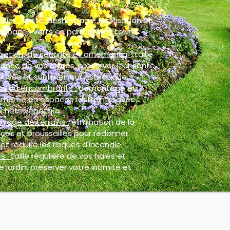
ulier :
tonte, désherbage, fertilisation et
espaces verts en parfait état toute
retien, de sécurité et ornemental :
taille
ance de vos arbres, préserver leur santé,
euses et sublimer leur esthétique.
ux ou encombrants :
démontage et
, même en espaces restreints, avec
chets végétaux.
oyage de terrains :
élimination de la
ces et broussailles pour redonner
et réduire les risques d'incendie.
s :
taille régulière de vos haies et
 jardin, préserver votre intimité et