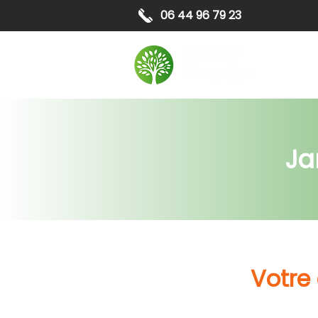
06 44 96 79 23
Elagag
Ja
Votre