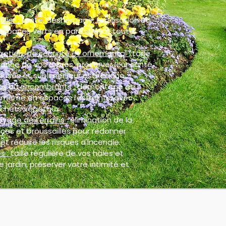
ulier :
tonte, désherbage, fertilisation et
espaces verts en parfait état toute
retien, de sécurité et ornemental :
taille
ance de vos arbres, préserver leur santé,
euses et sublimer leur esthétique.
ux ou encombrants :
démontage et
, même en espaces restreints, avec
chets végétaux.
oyage de terrains :
élimination de la
ces et broussailles pour redonner
et réduire les risques d'incendie.
s :
taille régulière de vos haies et
 jardin, préserver votre intimité et