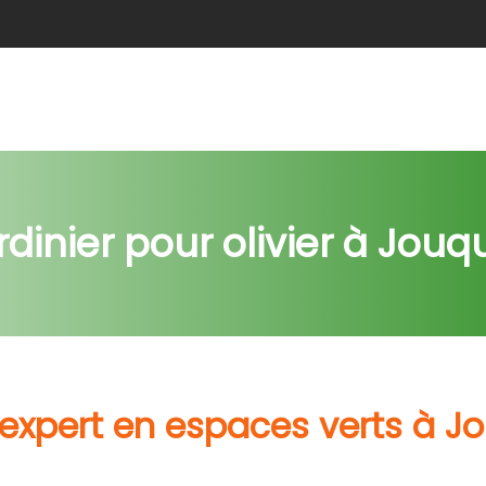
e
Abattage
Taille de haie
Débroussaillage
Nids c
rdinier pour olivier à Jouq
 expert en espaces verts à J