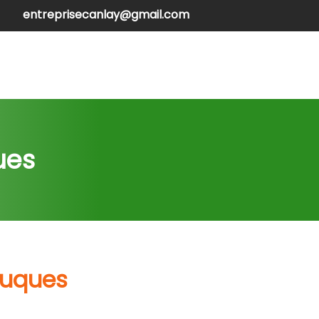
entreprisecanlay@gmail.com
henilles
Contactez-nous
ues
ouques