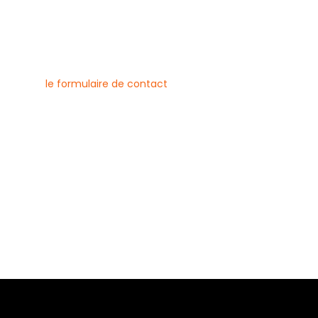
nous contacter
uvez joindre l’entreprise Canlay
 par téléphone, e-mail ou
ment via
le formulaire de contact
ne :
6 79 23
 08 21
risecanlay@gmail.com