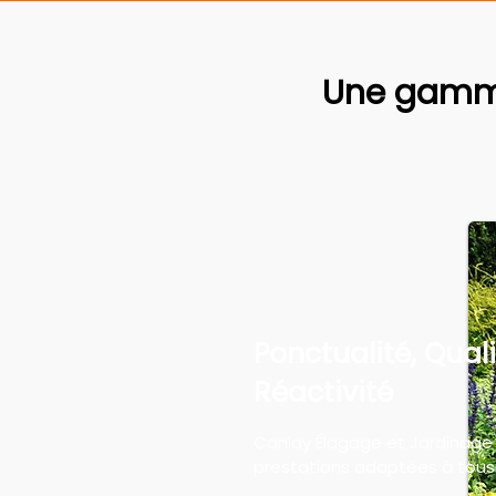
Une gamme
Ponctualité, Quali
Réactivité
Canlay Élagage et Jardinage
prestations adaptées à tous 