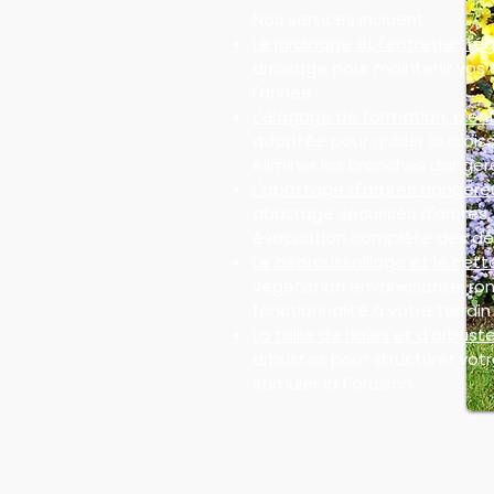
Nos services incluent :
Le jardinage et l'entretien rég
arrosage pour maintenir vos 
l'année.
L'élagage de formation, d'ent
adaptée pour guider la croiss
éliminer les branches danger
L'abattage d'arbres dangere
abattage sécurisés d'arbres
évacuation complète des dé
Le débroussaillage et le nett
végétation envahissante, ron
fonctionnalité à votre terrain 
La taille de haies et d'arbuste
arbustes pour structurer votre
stimuler la floraison.