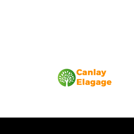
Canlay Elagage
Basée sur Marseille, depuis plus de 1
L’entreprise CANLAY ELAGAGE met s
savoir-faire au service de ses client
particuliers, comme professionnels. ​