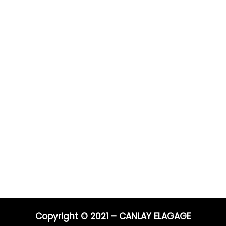
Prestations
Pour 
Vous po
0 ans
Elagage
Elagage
on
Abattage
directe
s
Taille de haie
Débroussaillage
Télépho
Mentions légales
Blog
06 44 9
04 91 81
Nos prestations par ville
E-mail :
entrep
Copyright © 2021 – CANLAY ELAGAGE