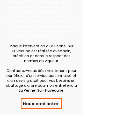
terrains :
élimination de la végétation
envahissante, ronces et broussailles
pour redonner fonctionnalité à votre
terrain et réduire les risques d'incendie.
La taille de haies et d'arbustes :
taille
régulière de vos haies et arbustes pour
structurer votre jardin, préserver votre
intimité et stimuler la floraison.
Chaque intervention à La Penne-Sur-
Huveaune est réalisée avec soin,
précision et dans le respect des
normes en vigueur.
Contactez-nous dès maintenant pour
bénéficier d'un service personnalisé et
d'un devis gratuit pour vos besoins en
abattage d'arbre pour non entretenu à
La Penne-Sur-Huveaune.
Nous contacter