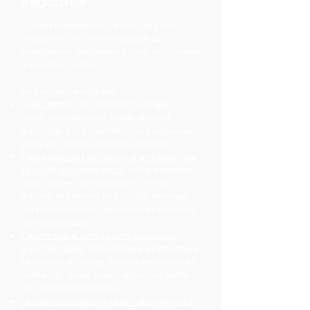
Réactivité
Canlay Élagage et Jardinage vous
propose une offre complète de
prestations adaptées à tous vos projets
d'espaces verts.
Nos services incluent :
Le jardinage et l'entretien régulier :
tonte, désherbage, fertilisation et
arrosage pour maintenir vos espaces
verts en parfait état toute l'année.
L'élagage de formation, d'entretien, de
sécurité et ornemental :
taille adaptée
pour guider la croissance de vos
arbres, préserver leur santé, éliminer
les branches dangereuses et sublimer
leur esthétique.
L'abattage d'arbres dangereux ou
encombrants :
démontage et abattage
sécurisés d'arbres, même en espaces
restreints, avec évacuation complète
des déchets végétaux.
Le débroussaillage et le nettoyage de