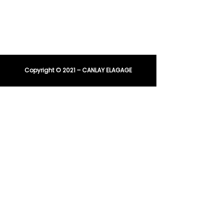
04 91 81 08 21
E-mail :
entreprisecanlay@gmail.com
Copyright © 2021 – CANLAY ELAGAGE