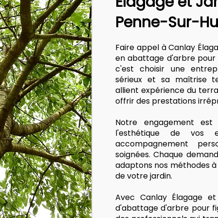
Élagage et Ja
Penne-Sur-Hu
Faire appel à Canlay Élag
en abattage d'arbre pour 
c'est choisir une entre
sérieux et sa maîtrise t
allient expérience du terr
offrir des prestations irré
Notre engagement est s
l'esthétique de vos
accompagnement person
soignées. Chaque demande
adaptons nos méthodes à v
de votre jardin.
Avec Canlay Élagage et 
d'abattage d'arbre pour f