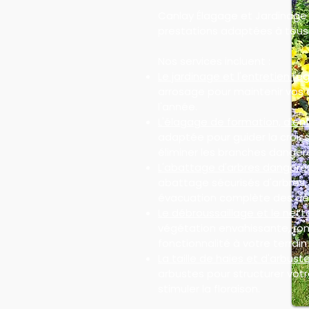
Canlay Élagage et Jardinage
prestations adaptées à tous 
Nos services incluent :
Le jardinage et l'entretien rég
arrosage pour maintenir vos 
l'année.
L'élagage de formation, d'ent
adaptée pour guider la croiss
éliminer les branches danger
L'abattage d'arbres dangere
abattage sécurisés d'arbres
évacuation complète des dé
Le débroussaillage et le nett
végétation envahissante, ron
fonctionnalité à votre terrain 
La taille de haies et d'arbuste
arbustes pour structurer votre
stimuler la floraison.