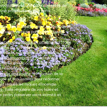
 vous propose une offre complète de
vos projets d'espaces verts.
ulier :
tonte, désherbage, fertilisation et
espaces verts en parfait état toute
retien, de sécurité et ornemental :
taille
ance de vos arbres, préserver leur santé,
euses et sublimer leur esthétique.
ux ou encombrants :
démontage et
, même en espaces restreints, avec
chets végétaux.
oyage de terrains :
élimination de la
ces et broussailles pour redonner
et réduire les risques d'incendie.
s :
taille régulière de vos haies et
 jardin, préserver votre intimité et