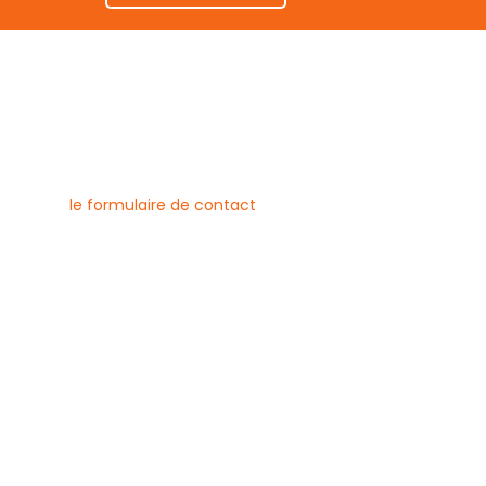
nous contacter
uvez joindre l’entreprise Canlay
 par téléphone, e-mail ou
ment via
le formulaire de contact
ne :
6 79 23
 08 21
risecanlay@gmail.com