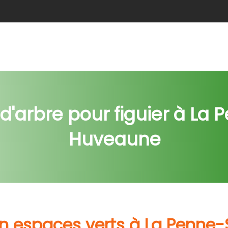
e
Abattage
Taille de haie
Débroussaillage
Nids c
d'arbre pour figuier à La 
Huveaune
en espaces verts à La Penn