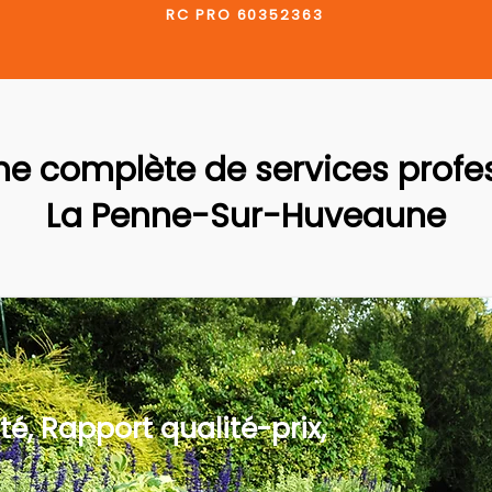
RC PRO 60352363
 complète de services profes
La Penne-Sur-Huveaune
té, Rapport qualité-prix,