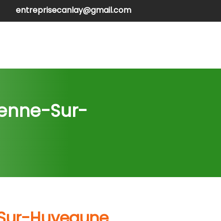
entreprisecanlay@gmail.com
henilles
Contactez-nous
Penne-Sur-
e-Sur-Huveaune