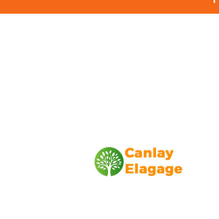
Canlay Elagage
Basée sur Marseille, depuis plus de 1
L’entreprise CANLAY ELAGAGE met s
savoir-faire au service de ses client
particuliers, comme professionnels. ​