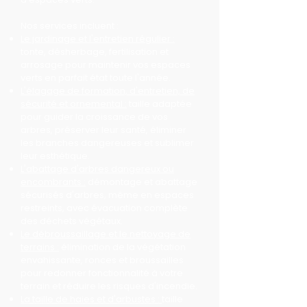
Nos services incluent :
Le jardinage et l'entretien régulier :
tonte, désherbage, fertilisation et
arrosage pour maintenir vos espaces
verts en parfait état toute l'année.
L'élagage de formation, d'entretien, de
sécurité et ornemental :
taille adaptée
pour guider la croissance de vos
arbres, préserver leur santé, éliminer
les branches dangereuses et sublimer
leur esthétique.
L'abattage d'arbres dangereux ou
encombrants :
démontage et abattage
sécurisés d'arbres, même en espaces
restreints, avec évacuation complète
des déchets végétaux.
Le débroussaillage et le nettoyage de
terrains :
élimination de la végétation
envahissante, ronces et broussailles
pour redonner fonctionnalité à votre
terrain et réduire les risques d'incendie.
La taille de haies et d'arbustes :
taille