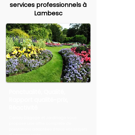
services professionnels à
Lambesc
Ponctualité, Qualité,
Rapport qualité-prix,
Réactivité
Canlay Élagage et Jardinage vous
propose une offre complète de
prestations adaptées à tous vos projets
d'espaces verts.