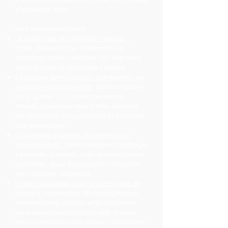
d'espaces verts.
Nos services incluent :
Le jardinage et l'entretien régulier :
tonte, désherbage, fertilisation et
arrosage pour maintenir vos espaces
verts en parfait état toute l'année.
L'élagage de formation, d'entretien, de
sécurité et ornemental :
taille adaptée
pour guider la croissance de vos
arbres, préserver leur santé, éliminer
les branches dangereuses et sublimer
leur esthétique.
L'abattage d'arbres dangereux ou
encombrants :
démontage et abattage
sécurisés d'arbres, même en espaces
restreints, avec évacuation complète
des déchets végétaux.
Le débroussaillage et le nettoyage de
terrains :
élimination de la végétation
envahissante, ronces et broussailles
pour redonner fonctionnalité à votre
terrain et réduire les risques d'incendie.