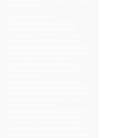
d'espaces verts.
Nos services incluent :
Le jardinage et l'entretien régulier :
tonte, désherbage, fertilisation et
arrosage pour maintenir vos espaces
verts en parfait état toute l'année.
L'élagage de formation, d'entretien, de
sécurité et ornemental :
taille adaptée
pour guider la croissance de vos
arbres, préserver leur santé, éliminer
les branches dangereuses et sublimer
leur esthétique.
L'abattage d'arbres dangereux ou
encombrants :
démontage et abattage
sécurisés d'arbres, même en espaces
restreints, avec évacuation complète
des déchets végétaux.
Le débroussaillage et le nettoyage de
terrains :
élimination de la végétation
envahissante, ronces et broussailles
pour redonner fonctionnalité à votre
terrain et réduire les risques d'incendie.