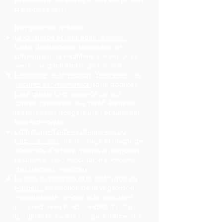
d'espaces verts.
Nos services incluent :
Le jardinage et l'entretien régulier :
tonte, désherbage, fertilisation et
arrosage pour maintenir vos espaces
verts en parfait état toute l'année.
L'élagage de formation, d'entretien, de
sécurité et ornemental :
taille adaptée
pour guider la croissance de vos
arbres, préserver leur santé, éliminer
les branches dangereuses et sublimer
leur esthétique.
L'abattage d'arbres dangereux ou
encombrants :
démontage et abattage
sécurisés d'arbres, même en espaces
restreints, avec évacuation complète
des déchets végétaux.
Le débroussaillage et le nettoyage de
terrains :
élimination de la végétation
envahissante, ronces et broussailles
pour redonner fonctionnalité à votre
terrain et réduire les risques d'incendie.