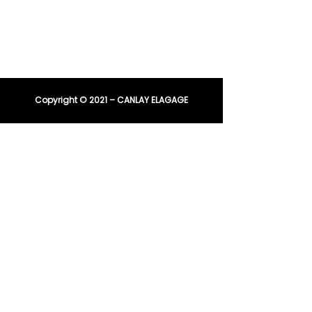
04 91 81 08 21
E-mail :
entreprisecanlay@gmail.com
Copyright © 2021 – CANLAY ELAGAGE