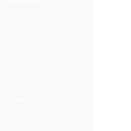
Réactivité
Canlay Élagage et Jardinage vous
propose une offre complète de
prestations adaptées à tous vos projets
d'espaces verts.
Nos services incluent :
Le jardinage et l'entretien régulier :
tonte, désherbage, fertilisation et
arrosage pour maintenir vos espaces
verts en parfait état toute l'année.
L'élagage de formation, d'entretien, de
sécurité et ornemental :
taille adaptée
pour guider la croissance de vos
arbres, préserver leur santé, éliminer
les branches dangereuses et sublimer
leur esthétique.
L'abattage d'arbres dangereux ou
encombrants :
démontage et abattage
sécurisés d'arbres, même en espaces
restreints, avec évacuation complète
des déchets végétaux.
Le débroussaillage et le nettoyage de