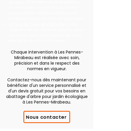
terrains :
élimination de la végétation
envahissante, ronces et broussailles
pour redonner fonctionnalité à votre
terrain et réduire les risques d'incendie.
La taille de haies et d'arbustes :
taille
régulière de vos haies et arbustes pour
structurer votre jardin, préserver votre
intimité et stimuler la floraison.
Chaque intervention à Les Pennes-
Mirabeau est réalisée avec soin,
précision et dans le respect des
normes en vigueur.
Contactez-nous dès maintenant pour
bénéficier d'un service personnalisé et
d'un devis gratuit pour vos besoins en
abattage d'arbre pour jardin écologique
à Les Pennes-Mirabeau.
Nous contacter