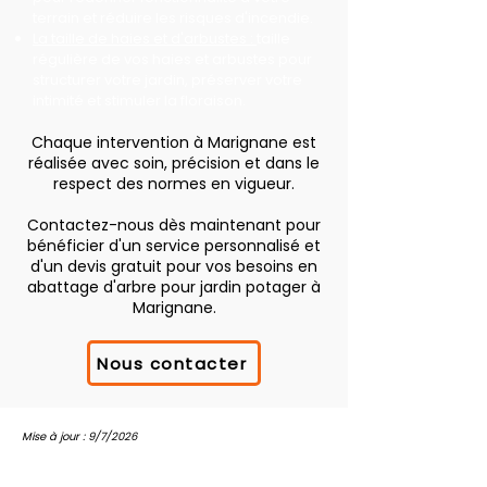
terrain et réduire les risques d'incendie.
La taille de haies et d'arbustes :
taille
régulière de vos haies et arbustes pour
structurer votre jardin, préserver votre
intimité et stimuler la floraison.
Chaque intervention à Marignane est
réalisée avec soin, précision et dans le
respect des normes en vigueur.
Contactez-nous dès maintenant pour
bénéficier d'un service personnalisé et
d'un devis gratuit pour vos besoins en
abattage d'arbre pour jardin potager à
Marignane.
Nous contacter
Mise à jour : 9/7/2026