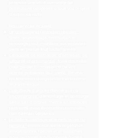
propose une offre complète de
prestations adaptées à tous vos projets
d'espaces verts.
Nos services incluent :
Le jardinage et l'entretien régulier :
tonte, désherbage, fertilisation et
arrosage pour maintenir vos espaces
verts en parfait état toute l'année.
L'élagage de formation, d'entretien, de
sécurité et ornemental :
taille adaptée
pour guider la croissance de vos
arbres, préserver leur santé, éliminer
les branches dangereuses et sublimer
leur esthétique.
L'abattage d'arbres dangereux ou
encombrants :
démontage et abattage
sécurisés d'arbres, même en espaces
restreints, avec évacuation complète
des déchets végétaux.
Le débroussaillage et le nettoyage de
terrains :
élimination de la végétation
envahissante, ronces et broussailles
pour redonner fonctionnalité à votre