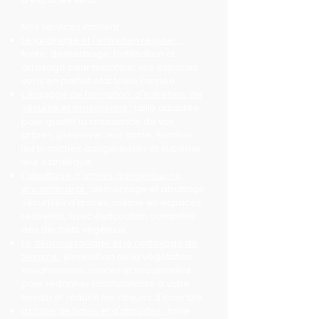
Nos services incluent :
Le jardinage et l'entretien régulier :
tonte, désherbage, fertilisation et
arrosage pour maintenir vos espaces
verts en parfait état toute l'année.
L'élagage de formation, d'entretien, de
sécurité et ornemental :
taille adaptée
pour guider la croissance de vos
arbres, préserver leur santé, éliminer
les branches dangereuses et sublimer
leur esthétique.
L'abattage d'arbres dangereux ou
encombrants :
démontage et abattage
sécurisés d'arbres, même en espaces
restreints, avec évacuation complète
des déchets végétaux.
Le débroussaillage et le nettoyage de
terrains :
élimination de la végétation
envahissante, ronces et broussailles
pour redonner fonctionnalité à votre
terrain et réduire les risques d'incendie.
La taille de haies et d'arbustes :
taille