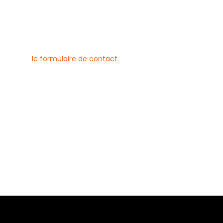
nous contacter
uvez joindre l’entreprise Canlay
 par téléphone, e-mail ou
ment via
le formulaire de contact
ne :
6 79 23
 08 21
risecanlay@gmail.com