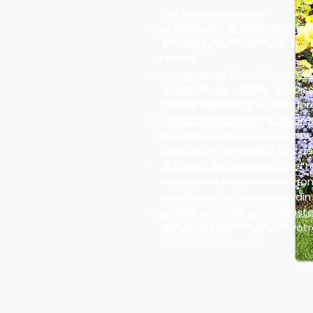
Nos services incluent :
Le jardinage et l'entretien rég
arrosage pour maintenir vos 
l'année.
L'élagage de formation, d'ent
adaptée pour guider la croiss
éliminer les branches danger
L'abattage d'arbres dangere
abattage sécurisés d'arbres
évacuation complète des dé
Le débroussaillage et le nett
végétation envahissante, ron
fonctionnalité à votre terrain 
La taille de haies et d'arbuste
arbustes pour structurer votre
stimuler la floraison.