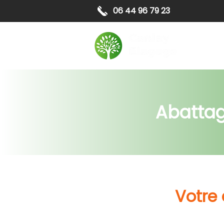
06 44 96 79 23
Elagag
Abattag
Votre