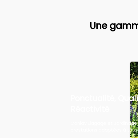
Une gamme
Ponctualité, Quali
Réactivité
Canlay Élagage et Jardinage
prestations adaptées à tous 