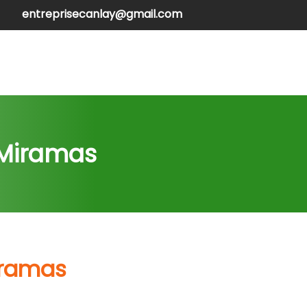
entreprisecanlay@gmail.com
henilles
Contactez-nous
 Miramas
iramas