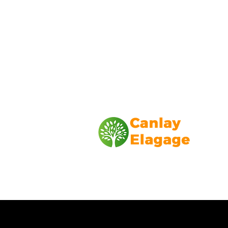
Canlay Elagage
Basée sur Marseille, depuis plus de 1
L’entreprise CANLAY ELAGAGE met s
savoir-faire au service de ses client
particuliers, comme professionnels. ​