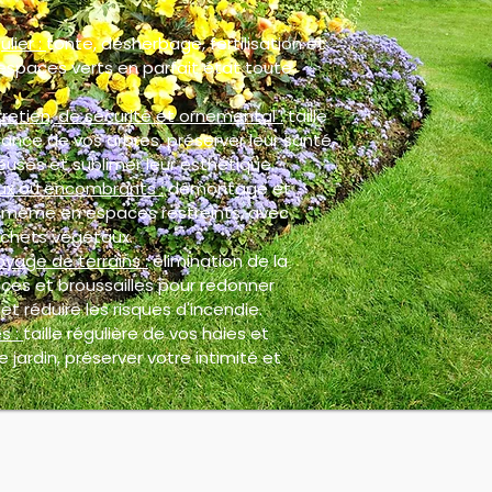
ulier :
tonte, désherbage, fertilisation et
espaces verts en parfait état toute
retien, de sécurité et ornemental :
taille
ance de vos arbres, préserver leur santé,
euses et sublimer leur esthétique.
ux ou encombrants :
démontage et
, même en espaces restreints, avec
chets végétaux.
oyage de terrains :
élimination de la
ces et broussailles pour redonner
et réduire les risques d'incendie.
s :
taille régulière de vos haies et
 jardin, préserver votre intimité et