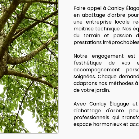
Faire appel à Canlay Élag
en abattage d'arbre pour 
une entreprise locale r
maîtrise technique. Nos équ
du terrain et passion d
prestations irréprochables
Notre engagement est s
l'esthétique de vos
accompagnement person
soignées. Chaque demande
adaptons nos méthodes à v
de votre jardin.
Avec Canlay Élagage et 
d'abattage d'arbre p
professionnels qui trans
espace harmonieux et accu