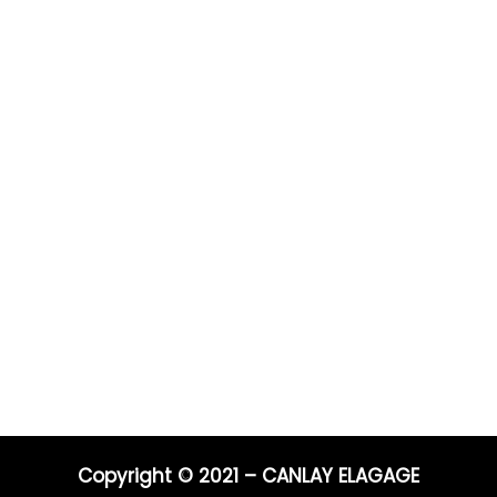
Prestations
Pour 
Vous po
0 ans
Elagage
Elagage
on
Abattage
directe
s
Taille de haie
Débroussaillage
Télépho
Mentions légales
Blog
06 44 9
04 91 81
Nos prestations par ville
E-mail :
entrep
Copyright © 2021 – CANLAY ELAGAGE