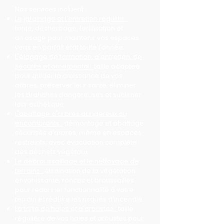
Nos services incluent :
Le jardinage et l'entretien régulier :
tonte, désherbage, fertilisation et
arrosage pour maintenir vos espaces
verts en parfait état toute l'année.
L'élagage de formation, d'entretien, de
sécurité et ornemental :
taille adaptée
pour guider la croissance de vos
arbres, préserver leur santé, éliminer
les branches dangereuses et sublimer
leur esthétique.
L'abattage d'arbres dangereux ou
encombrants :
démontage et abattage
sécurisés d'arbres, même en espaces
restreints, avec évacuation complète
des déchets végétaux.
Le débroussaillage et le nettoyage de
terrains :
élimination de la végétation
envahissante, ronces et broussailles
pour redonner fonctionnalité à votre
terrain et réduire les risques d'incendie.
La taille de haies et d'arbustes :
taille
régulière de vos haies et arbustes pour