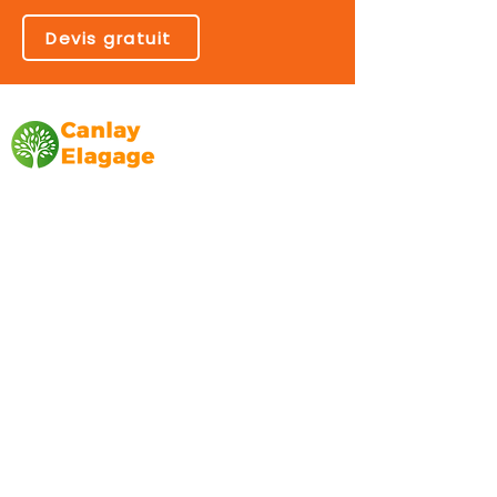
Devis gratuit
Canlay Elagage
Basée sur Marseille, depuis plus de 10 ans
L’entreprise CANLAY ELAGAGE met son
savoir-faire au service de ses clients
particuliers, comme professionnels. ​
Prestations
Elagage
Abattage
Taille de haie