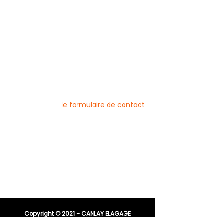
Débroussaillage
Mentions légales
Blog
Nos prestations par ville
Pour nous contacter
Vous pouvez joindre l’entreprise Canlay
Elagage par téléphone, e-mail ou
directement via
le formulaire de contact
Téléphone :
06 44 96 79 23
04 91 81 08 21
E-mail :
entreprisecanlay@gmail.com
Copyright © 2021 – CANLAY ELAGAGE