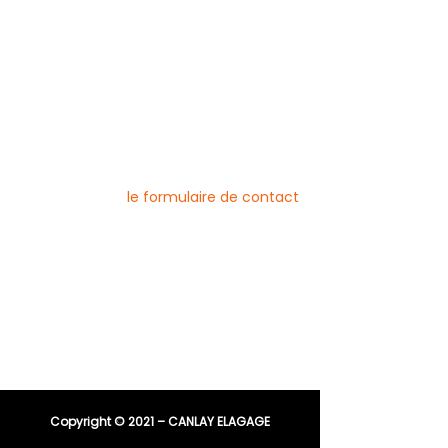
Mentions légales
Blog
Nos prestations par ville
Pour nous contacter
Vous pouvez joindre l’entreprise Canlay
Elagage par téléphone, e-mail ou
directement via
le formulaire de contact
Téléphone :
06 44 96 79 23
04 91 81 08 21
E-mail :
entreprisecanlay@gmail.com
Copyright © 2021 – CANLAY ELAGAGE