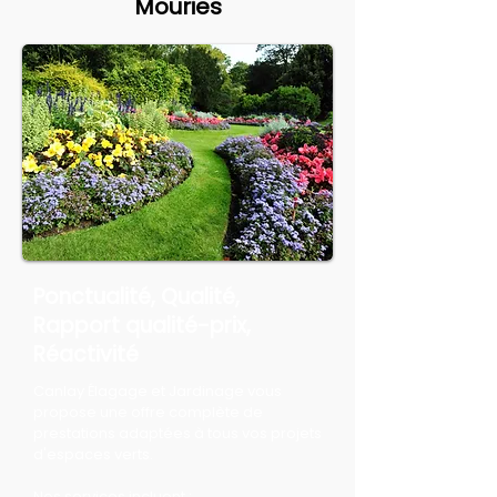
Mouries
Ponctualité, Qualité,
Rapport qualité-prix,
Réactivité
Canlay Élagage et Jardinage vous
propose une offre complète de
prestations adaptées à tous vos projets
d'espaces verts.
Nos services incluent :