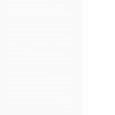
Le jardinage et l'entretien régulier :
tonte, désherbage, fertilisation et
arrosage pour maintenir vos espaces
verts en parfait état toute l'année.
L'élagage de formation, d'entretien, de
sécurité et ornemental :
taille adaptée
pour guider la croissance de vos
arbres, préserver leur santé, éliminer
les branches dangereuses et sublimer
leur esthétique.
L'abattage d'arbres dangereux ou
encombrants :
démontage et abattage
sécurisés d'arbres, même en espaces
restreints, avec évacuation complète
des déchets végétaux.
Le débroussaillage et le nettoyage de
terrains :
élimination de la végétation
envahissante, ronces et broussailles
pour redonner fonctionnalité à votre
terrain et réduire les risques d'incendie.
La taille de haies et d'arbustes :
taille
régulière de vos haies et arbustes pour
structurer votre jardin, préserver votre