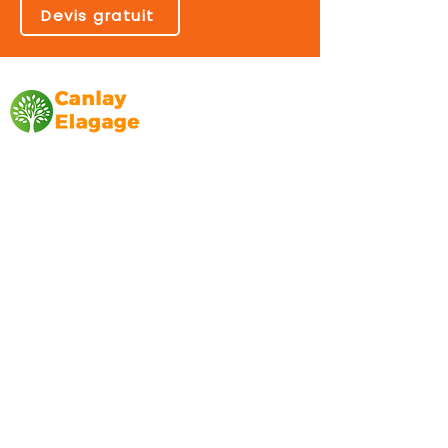
Devis gratuit
Canlay Elagage
Basée sur Marseille, depuis plus de 10 ans
L’entreprise CANLAY ELAGAGE met son
savoir-faire au service de ses clients
particuliers, comme professionnels. ​
Prestations
Elagage
Abattage
Taille de haie
Débroussaillage