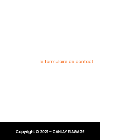
Mentions légales
Blog
Nos prestations par ville
Pour nous contacter
Vous pouvez joindre l’entreprise Canlay
Elagage par téléphone, e-mail ou
directement via
le formulaire de contact
Téléphone :
06 44 96 79 23
04 91 81 08 21
E-mail :
entreprisecanlay@gmail.com
Copyright © 2021 – CANLAY ELAGAGE