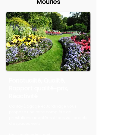
Mouries
Ponctualité, Qualité,
Rapport qualité-prix,
Réactivité
Canlay Élagage et Jardinage vous
propose une offre complète de
prestations adaptées à tous vos projets
d'espaces verts.
Nos services incluent :