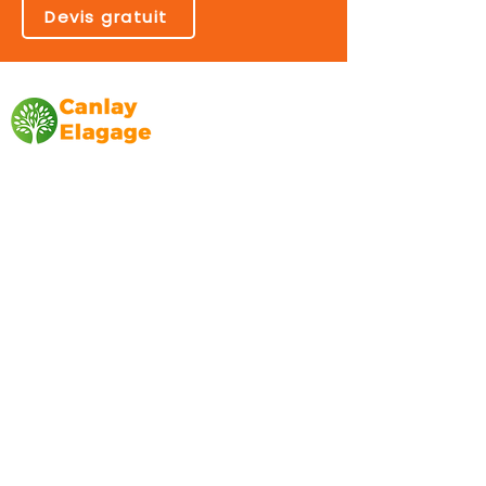
Devis gratuit
Canlay Elagage
Basée sur Marseille, depuis plus de 10 ans
L’entreprise CANLAY ELAGAGE met son
savoir-faire au service de ses clients
particuliers, comme professionnels. ​
Prestations
Elagage
Abattage
Taille de haie
Débroussaillage