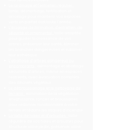
Le jardinage et l'entretien régulier :
tonte, désherbage, fertilisation et
arrosage pour maintenir vos espaces
verts en parfait état toute l'année.
L'élagage de formation, d'entretien, de
sécurité et ornemental :
taille adaptée
pour guider la croissance de vos
arbres, préserver leur santé, éliminer
les branches dangereuses et sublimer
leur esthétique.
L'abattage d'arbres dangereux ou
encombrants :
démontage et abattage
sécurisés d'arbres, même en espaces
restreints, avec évacuation complète
des déchets végétaux.
Le débroussaillage et le nettoyage de
terrains :
élimination de la végétation
envahissante, ronces et broussailles
pour redonner fonctionnalité à votre
terrain et réduire les risques d'incendie.
La taille de haies et d'arbustes :
taille
régulière de vos haies et arbustes pour
structurer votre jardin, préserver votre