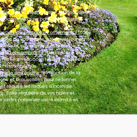
ulier :
tonte, désherbage, fertilisation et
espaces verts en parfait état toute
retien, de sécurité et ornemental :
taille
ance de vos arbres, préserver leur santé,
euses et sublimer leur esthétique.
ux ou encombrants :
démontage et
, même en espaces restreints, avec
chets végétaux.
oyage de terrains :
élimination de la
ces et broussailles pour redonner
et réduire les risques d'incendie.
s :
taille régulière de vos haies et
 jardin, préserver votre intimité et