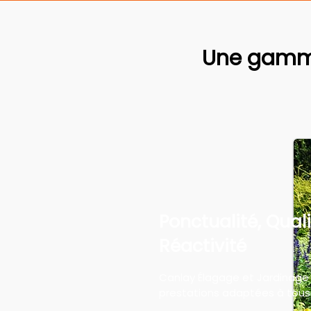
Une gamme
Ponctualité, Quali
Réactivité
Canlay Élagage et Jardinage
prestations adaptées à tous 