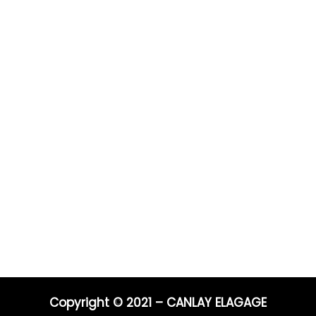
Prestations
Pour 
Vous po
0 ans
Elagage
Elagage
on
Abattage
directe
s
Taille de haie
Débroussaillage
Télépho
Mentions légales
Blog
06 44 9
04 91 81
Nos prestations par ville
E-mail :
entrep
Copyright © 2021 – CANLAY ELAGAGE