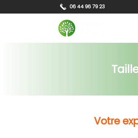
06 44 96 79 23
Elagag
Tail
Votre ex