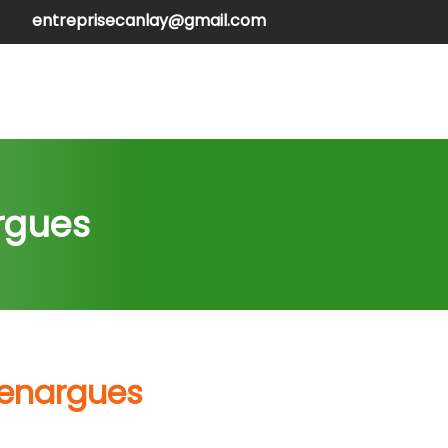
entreprisecanlay@gmail.com
henilles
Contactez-nous
rgues
venargues