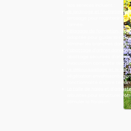
Nos services incluent :
Le jardinage et l'entretien rég
arrosage pour maintenir vos 
l'année.
L'élagage de formation, d'ent
adaptée pour guider la croiss
éliminer les branches danger
L'abattage d'arbres dangere
abattage sécurisés d'arbres
évacuation complète des dé
Le débroussaillage et le nett
végétation envahissante, ron
fonctionnalité à votre terrain 
La taille de haies et d'arbuste
arbustes pour structurer votre
stimuler la floraison.