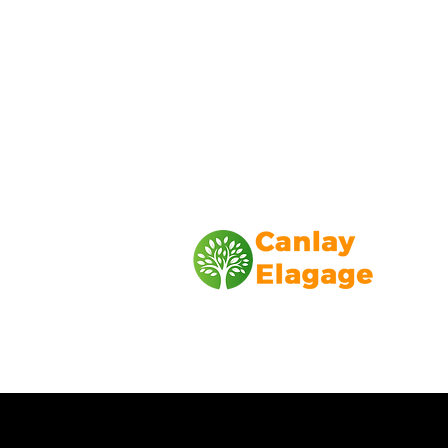
Canlay Elagage
Basée sur Marseille, depuis plus de 1
L’entreprise CANLAY ELAGAGE met s
savoir-faire au service de ses client
particuliers, comme professionnels. ​