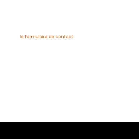
nous contacter
uvez joindre l’entreprise Canlay
 par téléphone, e-mail ou
ment via
le formulaire de contact
ne :
6 79 23
 08 21
risecanlay@gmail.com