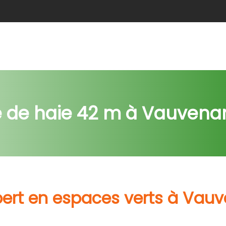
e
Abattage
Taille de haie
Débroussaillage
Nids c
le de haie 42 m à Vauvena
pert en espaces verts à Vau