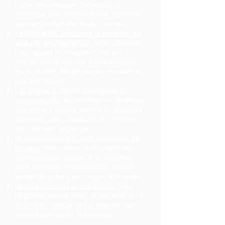
tonte, désherbage, fertilisation et
arrosage pour maintenir vos espaces
verts en parfait état toute l'année.
L'élagage de formation, d'entretien, de
sécurité et ornemental :
taille adaptée
pour guider la croissance de vos
arbres, préserver leur santé, éliminer
les branches dangereuses et sublimer
leur esthétique.
L'abattage d'arbres dangereux ou
encombrants :
démontage et abattage
sécurisés d'arbres, même en espaces
restreints, avec évacuation complète
des déchets végétaux.
Le débroussaillage et le nettoyage de
terrains :
élimination de la végétation
envahissante, ronces et broussailles
pour redonner fonctionnalité à votre
terrain et réduire les risques d'incendie.
La taille de haies et d'arbustes :
taille
régulière de vos haies et arbustes pour
structurer votre jardin, préserver votre
intimité et stimuler la floraison.