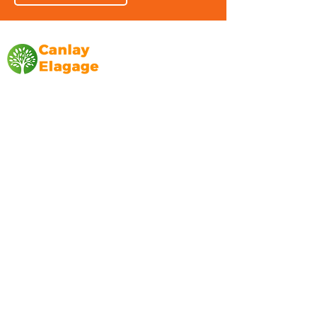
Canlay Elagage
Basée sur Marseille, depuis plus de 10 ans
L’entreprise CANLAY ELAGAGE met son
savoir-faire au service de ses clients
particuliers, comme professionnels. ​
Prestations
Elagage
Abattage
Taille de haie
Débroussaillage
Mentions légales