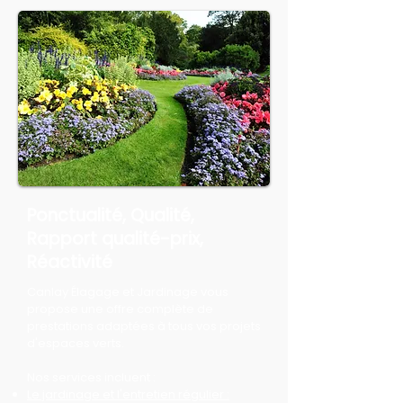
Ponctualité, Qualité,
Rapport qualité-prix,
Réactivité
Canlay Élagage et Jardinage vous
propose une offre complète de
prestations adaptées à tous vos projets
d'espaces verts.
Nos services incluent :
Le jardinage et l'entretien régulier :