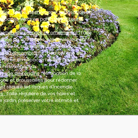
ulier :
tonte, désherbage, fertilisation et
espaces verts en parfait état toute
retien, de sécurité et ornemental :
taille
ance de vos arbres, préserver leur santé,
euses et sublimer leur esthétique.
ux ou encombrants :
démontage et
, même en espaces restreints, avec
chets végétaux.
oyage de terrains :
élimination de la
ces et broussailles pour redonner
et réduire les risques d'incendie.
s :
taille régulière de vos haies et
 jardin, préserver votre intimité et