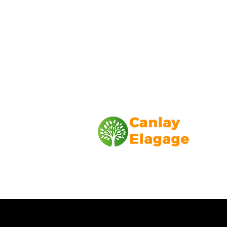
Canlay Elagage
Basée sur Marseille, depuis plus de 1
L’entreprise CANLAY ELAGAGE met s
savoir-faire au service de ses client
particuliers, comme professionnels. ​