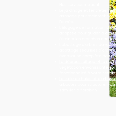
Nos services incluent :
Le jardinage et l'entretien rég
arrosage pour maintenir vos 
l'année.
L'élagage de formation, d'ent
adaptée pour guider la croiss
éliminer les branches danger
L'abattage d'arbres dangere
abattage sécurisés d'arbres
évacuation complète des dé
Le débroussaillage et le nett
végétation envahissante, ron
fonctionnalité à votre terrain 
La taille de haies et d'arbuste
arbustes pour structurer votre
stimuler la floraison.