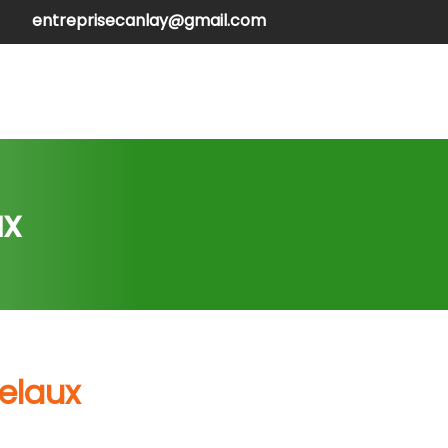
entreprisecanlay@gmail.com
henilles
Contactez-nous
ux
elaux