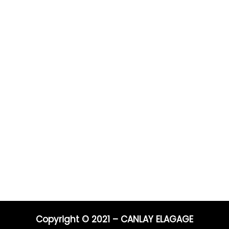
Prestations
Pour 
Vous po
0 ans
Elagage
Elagage
on
Abattage
directe
s
Taille de haie
Débroussaillage
Télépho
Mentions légales
Blog
06 44 9
04 91 81
Nos prestations par ville
E-mail :
entrep
Copyright © 2021 – CANLAY ELAGAGE