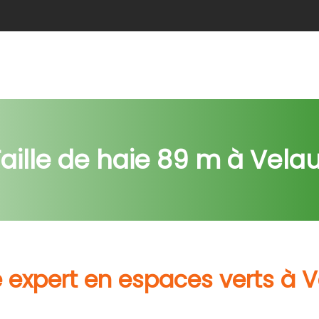
e
Abattage
Taille de haie
Débroussaillage
Nids c
aille de haie 89 m à Vela
 expert en espaces verts à V