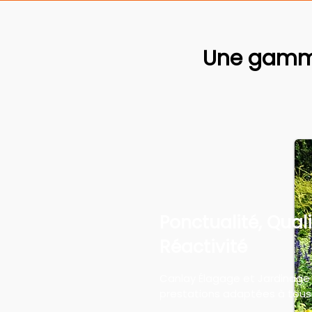
Une gamme
Ponctualité, Quali
Réactivité
Canlay Élagage et Jardinage
prestations adaptées à tous 