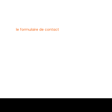
nous contacter
uvez joindre l’entreprise Canlay
 par téléphone, e-mail ou
ment via
le formulaire de contact
ne :
6 79 23
 08 21
risecanlay@gmail.com