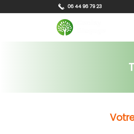
06 44 96 79 23
Elagag
T
Votre