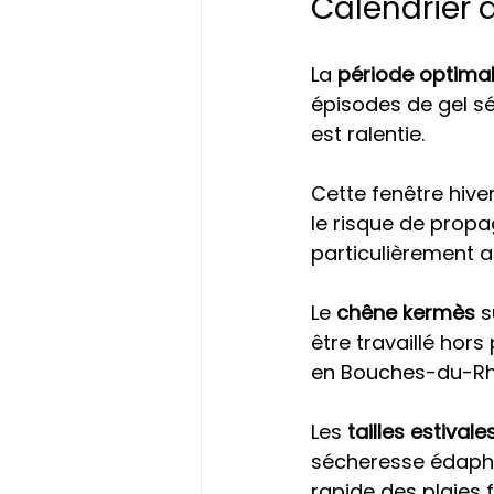
Calendrier 
La 
période optimal
épisodes de gel sé
est ralentie.
Cette fenêtre hive
le risque de prop
particulièrement a
Le 
chêne kermès
 
être travaillé hors
en Bouches-du-Rh
Les 
tailles estival
sécheresse édaphi
rapide des plaies 