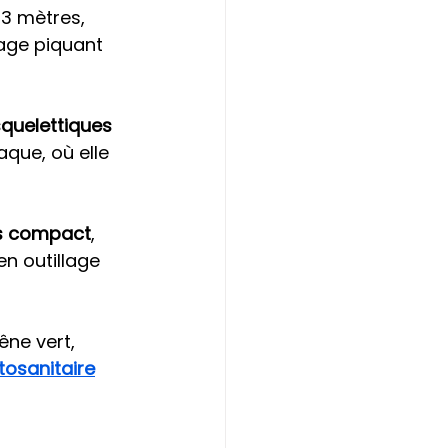
 3 mètres, 
lage piquant 
squelettiques
aque, où elle 
is compact
, 
n outillage 
êne vert, 
tosanitaire