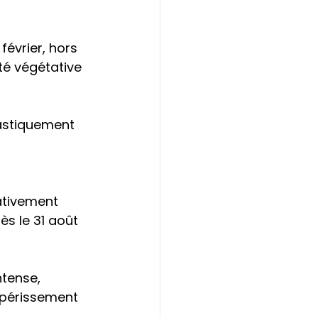
évrier, hors 
té végétative 
rastiquement 
ativement 
ès le 31 août 
ntense, 
périssement 