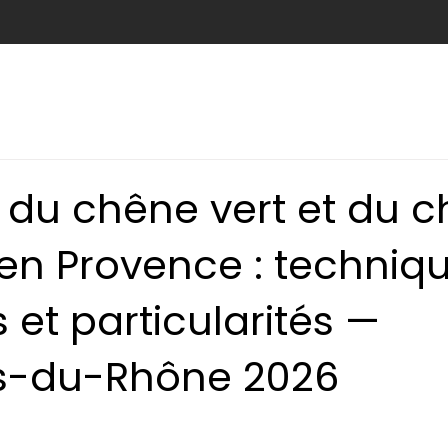
e
Abattage
Taille de haie
Débroussaillage
Nids c
 du chêne vert et du 
en Provence : techniqu
 et particularités —
s-du-Rhône 2026