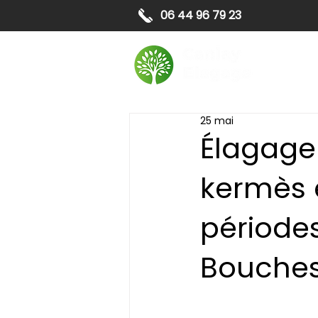
06 44 96 79 23
Elagag
25 mai
Élagage
kermès 
périodes
Bouche