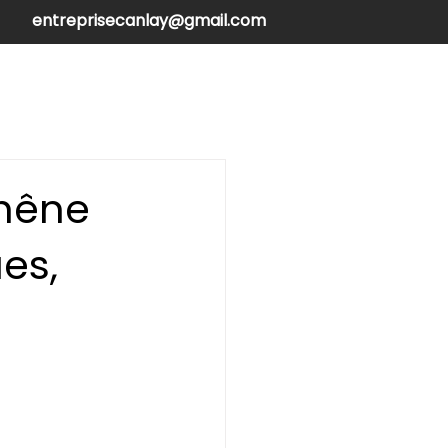
entreprisecanlay@gmail.com
henilles
Contactez-nous
chêne
es,