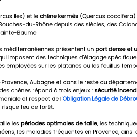
rcus ilex) et le 
chêne kermès
 (Quercus coccifera) 
Bouches-du-Rhône depuis des siècles, des Calan
 Sainte-Baume.
 méditerranéennes présentent un 
port dense et u
qui imposent des techniques d'élagage spécifiques
les employées sur les platanes ou les feuillus temp
n-Provence, Aubagne et dans le reste du départeme
r des chênes répond à trois enjeux : 
sécurité incend
moniale et respect de l'
Obligation Légale de Débro
risque feu de forêt.
lle les 
périodes optimales de taille
, les techniqu
ens, les maladies fréquentes en Provence, ainsi q