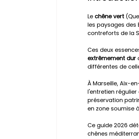
Le 
chêne vert
 (Que
les paysages des 
contreforts de la
Ces deux essences
extrêmement dur
 
différentes de cel
À Marseille, Aix-e
l'entretien régulie
préservation patri
en zone soumise à 
Ce guide 2026 détai
chênes méditerrané