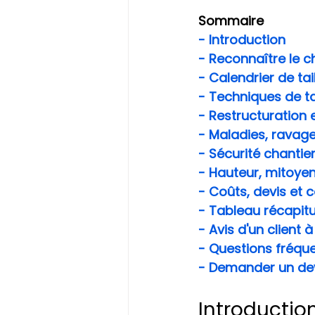
Sommaire
- Introduction
- Reconnaître le c
- Calendrier de t
- Techniques de t
- Restructuration e
- Maladies, ravage
- Sécurité chantie
- Hauteur, mitoye
- Coûts, devis et c
- Tableau récapitul
- Avis d'un client
- Questions fréqu
- Demander un de
Introductio