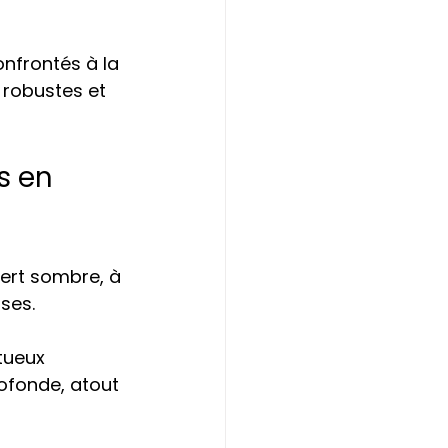
onfrontés à la 
 robustes et 
s en 
vert sombre, à 
ses.
tueux 
ofonde, atout 