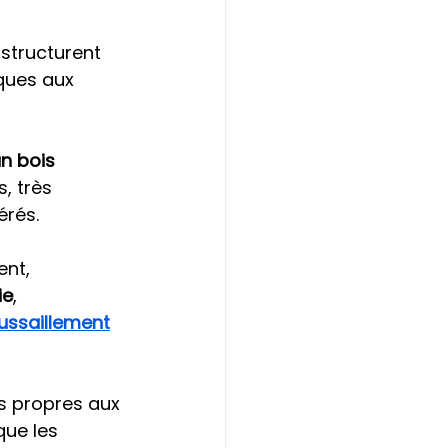
structurent 
ques aux 
n bois 
, très 
érés.
nt, 
ie
, 
ussaillement
es propres aux 
ue les 