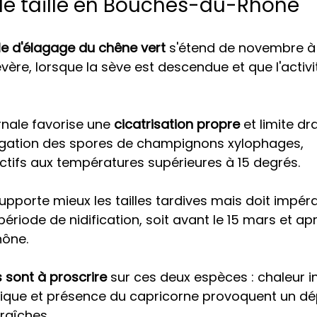
de taille en Bouches-du-Rhône
e d'élagage du chêne vert
 s'étend de novembre à f
vère, lorsque la sève est descendue et que l'activi
rnale favorise une 
cicatrisation propre
 et limite d
agation des spores de champignons xylophages, 
ctifs aux températures supérieures à 15 degrés.
supporte mieux les tailles tardives mais doit impér
 période de nidification, soit avant le 15 mars et apr
ône.
es sont à proscrire
 sur ces deux espèces : chaleur i
que et présence du capricorne provoquent un dé
fraîches.