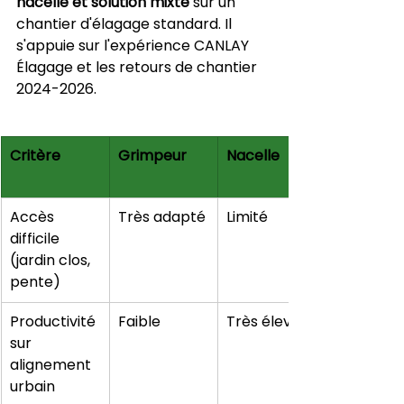
nacelle et solution mixte
 sur un 
chantier d'élagage standard. Il 
s'appuie sur l'expérience CANLAY 
Élagage et les retours de chantier 
2024-2026.
Critère
Grimpeur
Nacelle
Accès 
Très adapté
Limité
difficile 
(jardin clos, 
pente)
Productivité 
Faible
Très élevée
sur 
alignement 
urbain