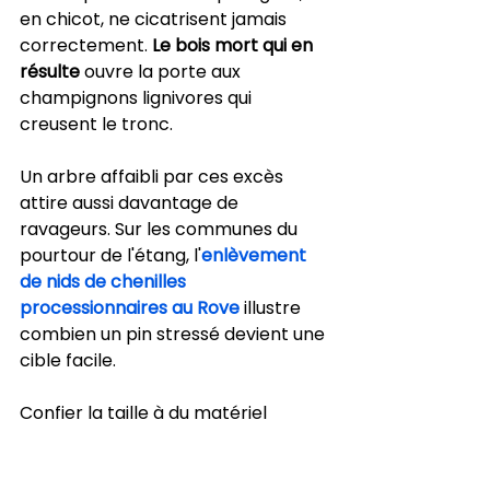
en chicot, ne cicatrisent jamais 
correctement. 
Le bois mort qui en 
résulte
 ouvre la porte aux 
champignons lignivores qui 
creusent le tronc.
Un arbre affaibli par ces excès 
attire aussi davantage de 
ravageurs. Sur les communes du 
pourtour de l'étang, l'
enlèvement 
de nids de chenilles 
processionnaires au Rove
 illustre 
combien un pin stressé devient une 
cible facile.
Confier la taille à du matériel 
inadapté ou à des intervenants non 
formés aggrave tous ces risques. 