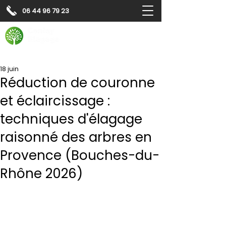
06 44 96 79 23
Contactez-nous pour
un
devis gratuit
Devis gratuit
Contactez-nous
18 juin
Réduction de couronne
et éclaircissage :
techniques d'élagage
raisonné des arbres en
Provence (Bouches-du-
Rhône 2026)