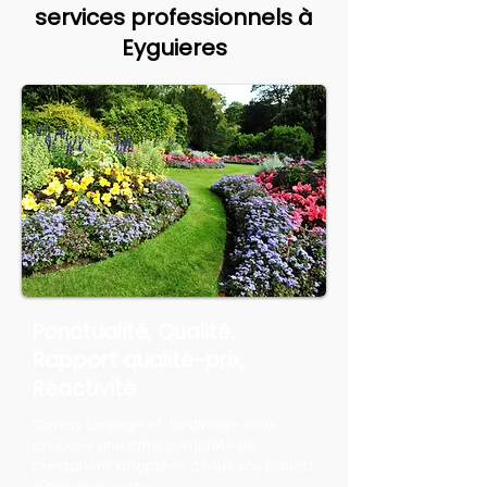
services professionnels à
Eyguieres
Ponctualité, Qualité,
Rapport qualité-prix,
Réactivité
Canlay Élagage et Jardinage vous
propose une offre complète de
prestations adaptées à tous vos projets
d'espaces verts.