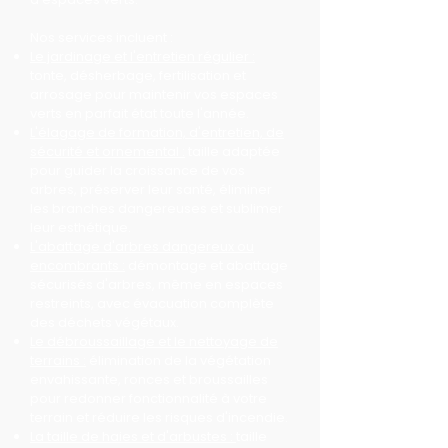
Nos services incluent :
Le jardinage et l'entretien régulier :
tonte, désherbage, fertilisation et
arrosage pour maintenir vos espaces
verts en parfait état toute l'année.
L'élagage de formation, d'entretien, de
sécurité et ornemental :
taille adaptée
pour guider la croissance de vos
arbres, préserver leur santé, éliminer
les branches dangereuses et sublimer
leur esthétique.
L'abattage d'arbres dangereux ou
encombrants :
démontage et abattage
sécurisés d'arbres, même en espaces
restreints, avec évacuation complète
des déchets végétaux.
Le débroussaillage et le nettoyage de
terrains :
élimination de la végétation
envahissante, ronces et broussailles
pour redonner fonctionnalité à votre
terrain et réduire les risques d'incendie.
La taille de haies et d'arbustes :
taille