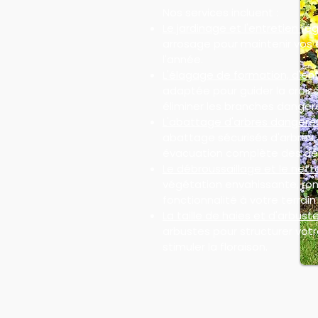
Nos services incluent :
Le jardinage et l'entretien rég
arrosage pour maintenir vos 
l'année.
L'élagage de formation, d'ent
adaptée pour guider la croiss
éliminer les branches danger
L'abattage d'arbres dangere
abattage sécurisés d'arbres
évacuation complète des dé
Le débroussaillage et le nett
végétation envahissante, ron
fonctionnalité à votre terrain 
La taille de haies et d'arbuste
arbustes pour structurer votre
stimuler la floraison.