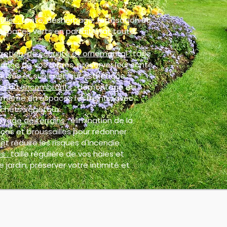
ulier :
tonte, désherbage, fertilisation et
espaces verts en parfait état toute
retien, de sécurité et ornemental :
taille
ance de vos arbres, préserver leur santé,
euses et sublimer leur esthétique.
ux ou encombrants :
démontage et
, même en espaces restreints, avec
chets végétaux.
oyage de terrains :
élimination de la
ces et broussailles pour redonner
et réduire les risques d'incendie.
s :
taille régulière de vos haies et
 jardin, préserver votre intimité et