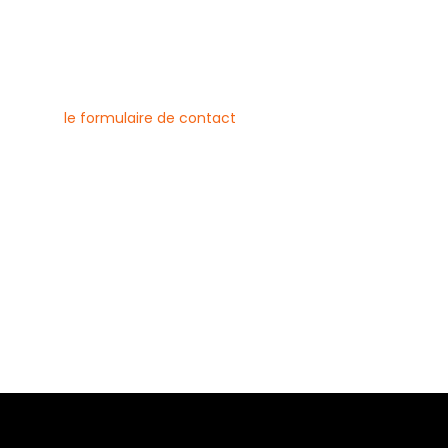
nous contacter
uvez joindre l’entreprise Canlay
 par téléphone, e-mail ou
ment via
le formulaire de contact
ne :
6 79 23
 08 21
risecanlay@gmail.com