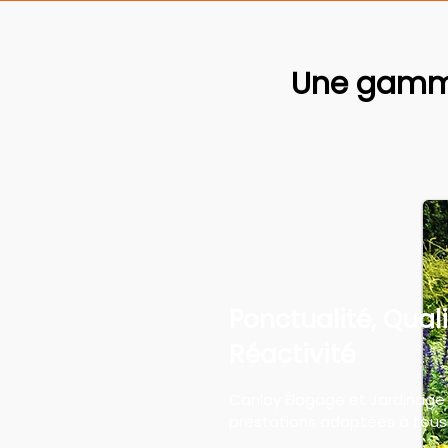
Une gamme
Ponctualité, Quali
Réactivité
Canlay Élagage et Jardinage
prestations adaptées à tous 