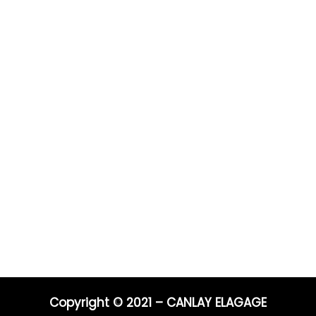
Prestations
Pour 
Vous po
0 ans
Elagage
Elagage
on
Abattage
directe
s
Taille de haie
Débroussaillage
Télépho
Mentions légales
Blog
06 44 9
04 91 81
Nos prestations par ville
E-mail :
entrep
Copyright © 2021 – CANLAY ELAGAGE