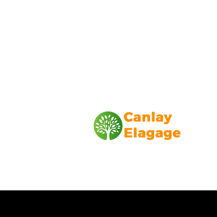
Canlay Elagage
Basée sur Marseille, depuis plus de 1
L’entreprise CANLAY ELAGAGE met s
savoir-faire au service de ses client
particuliers, comme professionnels. ​