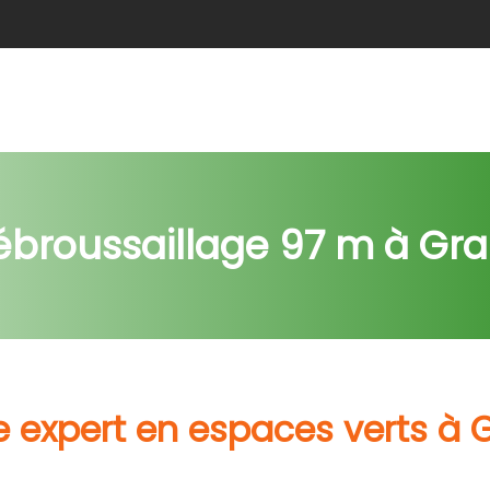
e
Abattage
Taille de haie
Débroussaillage
Nids c
ébroussaillage 97 m à Gr
e expert en espaces verts à 