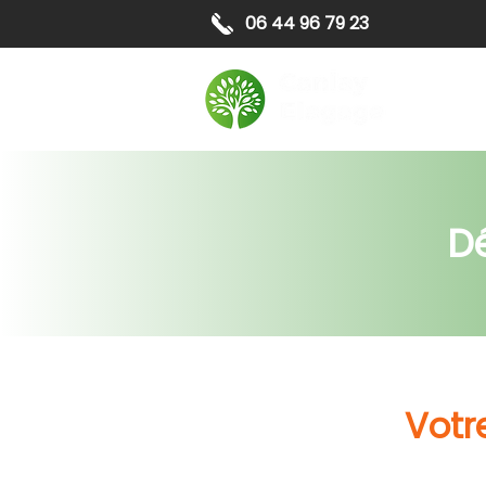
06 44 96 79 23
Elagag
D
Votr