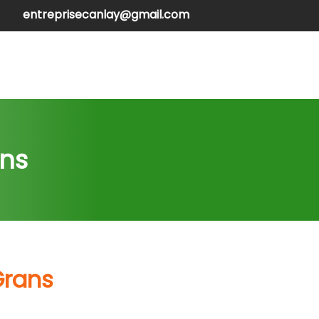
entreprisecanlay@gmail.com
henilles
Contactez-nous
ans
Grans