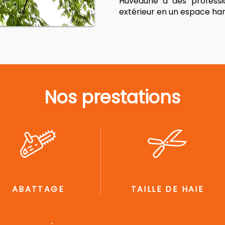
Huveaune à des professi
extérieur en un espace har
Nos prestations
ABATTAGE
TAILLE DE HAIE