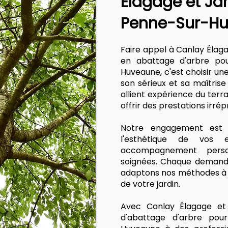
Élagage et Ja
Penne-Sur-Hu
Faire appel à Canlay Élag
en abattage d'arbre pou
Huveaune, c'est choisir un
son sérieux et sa maîtrise
allient expérience du terr
offrir des prestations irré
Notre engagement est s
l'esthétique de vos
accompagnement person
soignées. Chaque demande
adaptons nos méthodes à v
de votre jardin.
Avec Canlay Élagage et 
d'abattage d'arbre pou