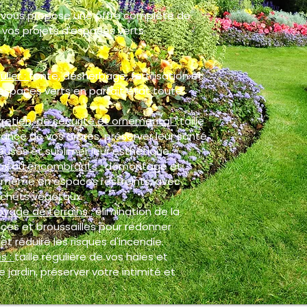
 vous propose une offre complète de
vos projets d'espaces verts.
ulier :
tonte, désherbage, fertilisation et
espaces verts en parfait état toute
retien, de sécurité et ornemental :
taille
ance de vos arbres, préserver leur santé,
euses et sublimer leur esthétique.
ux ou encombrants :
démontage et
, même en espaces restreints, avec
chets végétaux.
oyage de terrains :
élimination de la
ces et broussailles pour redonner
et réduire les risques d'incendie.
s :
taille régulière de vos haies et
 jardin, préserver votre intimité et