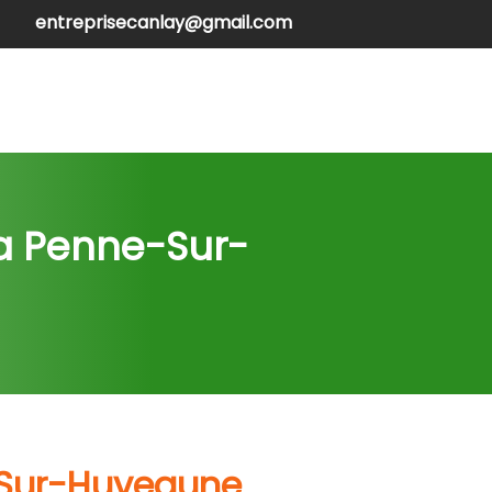
entreprisecanlay@gmail.com
henilles
Contactez-nous
La Penne-Sur-
e-Sur-Huveaune