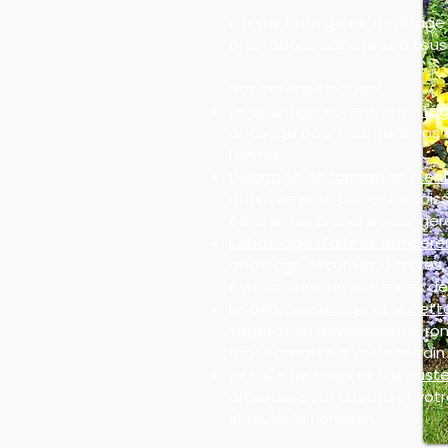
Canlay Élagage et Jardinage
prestations adaptées à tous 
Nos services incluent :
Le jardinage et l'entretien rég
arrosage pour maintenir vos 
l'année.
L'élagage de formation, d'ent
adaptée pour guider la croiss
éliminer les branches danger
L'abattage d'arbres dangere
abattage sécurisés d'arbres
évacuation complète des dé
Le débroussaillage et le nett
végétation envahissante, ron
fonctionnalité à votre terrain 
La taille de haies et d'arbuste
arbustes pour structurer votre
stimuler la floraison.