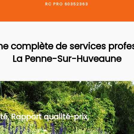
RC PRO 60352363
 complète de services profes
La Penne-Sur-Huveaune
té, Rapport qualité-prix,