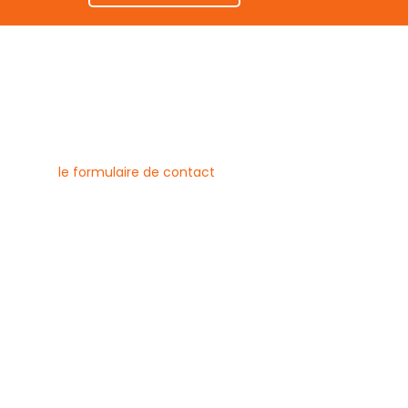
nous contacter
uvez joindre l’entreprise Canlay
 par téléphone, e-mail ou
ment via
le formulaire de contact
ne :
6 79 23
 08 21
risecanlay@gmail.com