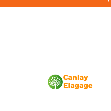
Canlay Elagage
Basée sur Marseille, depuis plus de 1
L’entreprise CANLAY ELAGAGE met s
savoir-faire au service de ses client
particuliers, comme professionnels. ​