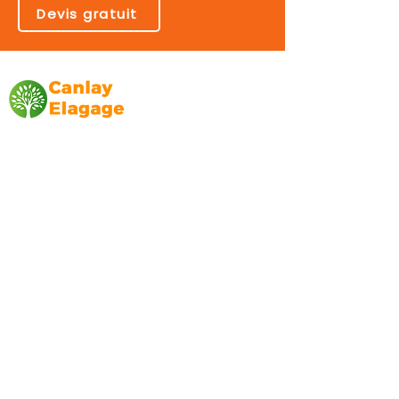
Devis gratuit
Canlay Elagage
Basée sur Marseille, depuis plus de 10 ans
L’entreprise CANLAY ELAGAGE met son
savoir-faire au service de ses clients
particuliers, comme professionnels. ​
Prestations
Elagage
Abattage
Taille de haie
Débroussaillage