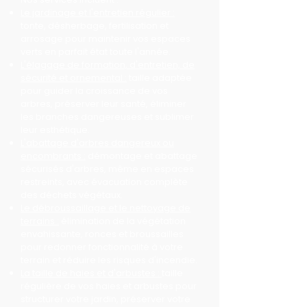
Le jardinage et l'entretien régulier :
tonte, désherbage, fertilisation et
arrosage pour maintenir vos espaces
verts en parfait état toute l'année.
L'élagage de formation, d'entretien, de
sécurité et ornemental :
taille adaptée
pour guider la croissance de vos
arbres, préserver leur santé, éliminer
les branches dangereuses et sublimer
leur esthétique.
L'abattage d'arbres dangereux ou
encombrants :
démontage et abattage
sécurisés d'arbres, même en espaces
restreints, avec évacuation complète
des déchets végétaux.
Le débroussaillage et le nettoyage de
terrains :
élimination de la végétation
envahissante, ronces et broussailles
pour redonner fonctionnalité à votre
terrain et réduire les risques d'incendie.
La taille de haies et d'arbustes :
taille
régulière de vos haies et arbustes pour
structurer votre jardin, préserver votre