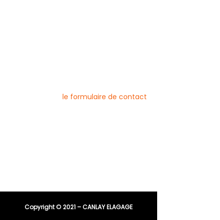
Mentions légales
Blog
Nos prestations par ville
Pour nous contacter
Vous pouvez joindre l’entreprise Canlay
Elagage par téléphone, e-mail ou
directement via
le formulaire de contact
Téléphone :
06 44 96 79 23
04 91 81 08 21
E-mail :
entreprisecanlay@gmail.com
Copyright © 2021 – CANLAY ELAGAGE