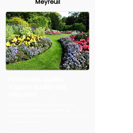
Meyreuil
Ponctualité, Qualité,
Rapport qualité-prix,
Réactivité
Canlay Élagage et Jardinage vous
propose une offre complète de
prestations adaptées à tous vos projets
d'espaces verts.
Nos services incluent :