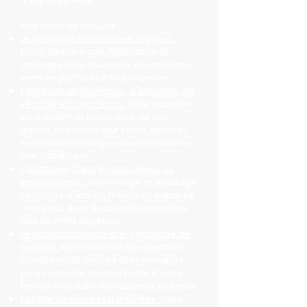
Nos services incluent :
Le jardinage et l'entretien régulier :
tonte, désherbage, fertilisation et
arrosage pour maintenir vos espaces
verts en parfait état toute l'année.
L'élagage de formation, d'entretien, de
sécurité et ornemental :
taille adaptée
pour guider la croissance de vos
arbres, préserver leur santé, éliminer
les branches dangereuses et sublimer
leur esthétique.
L'abattage d'arbres dangereux ou
encombrants :
démontage et abattage
sécurisés d'arbres, même en espaces
restreints, avec évacuation complète
des déchets végétaux.
Le débroussaillage et le nettoyage de
terrains :
élimination de la végétation
envahissante, ronces et broussailles
pour redonner fonctionnalité à votre
terrain et réduire les risques d'incendie.
La taille de haies et d'arbustes :
taille