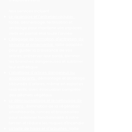
Nos services incluent :
Le jardinage et l'entretien régulier :
tonte, désherbage, fertilisation et
arrosage pour maintenir vos espaces
verts en parfait état toute l'année.
L'élagage de formation, d'entretien, de
sécurité et ornemental :
taille adaptée
pour guider la croissance de vos
arbres, préserver leur santé, éliminer
les branches dangereuses et sublimer
leur esthétique.
L'abattage d'arbres dangereux ou
encombrants :
démontage et abattage
sécurisés d'arbres, même en espaces
restreints, avec évacuation complète
des déchets végétaux.
Le débroussaillage et le nettoyage de
terrains :
élimination de la végétation
envahissante, ronces et broussailles
pour redonner fonctionnalité à votre
terrain et réduire les risques d'incendie.
La taille de haies et d'arbustes :
taille