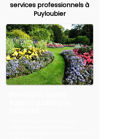
services professionnels à
Puyloubier
Ponctualité, Qualité,
Rapport qualité-prix,
Réactivité
Canlay Élagage et Jardinage vous
propose une offre complète de
prestations adaptées à tous vos projets
d'espaces verts.