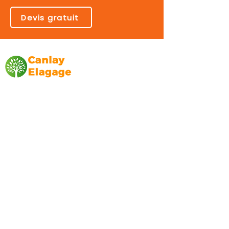
Devis gratuit
Canlay Elagage
Basée sur Marseille, depuis plus de 10 ans
L’entreprise CANLAY ELAGAGE met son
savoir-faire au service de ses clients
particuliers, comme professionnels. ​
Prestations
Elagage
Abattage
Taille de haie