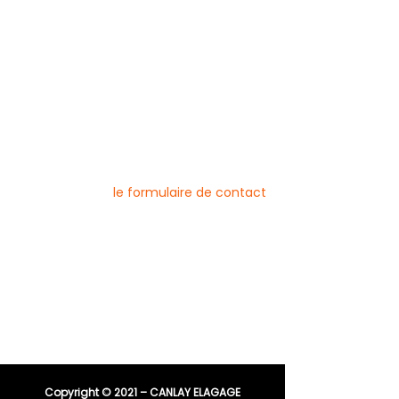
Débroussaillage
Mentions légales
Blog
Nos prestations par ville
Pour nous contacter
Vous pouvez joindre l’entreprise Canlay
Elagage par téléphone, e-mail ou
directement via
le formulaire de contact
Téléphone :
06 44 96 79 23
04 91 81 08 21
E-mail :
entreprisecanlay@gmail.com
Copyright © 2021 – CANLAY ELAGAGE