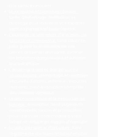
Nos services incluent :
Le jardinage et l'entretien régulier :
tonte, désherbage, fertilisation et
arrosage pour maintenir vos espaces
verts en parfait état toute l'année.
L'élagage de formation, d'entretien, de
sécurité et ornemental :
taille adaptée
pour guider la croissance de vos
arbres, préserver leur santé, éliminer
les branches dangereuses et sublimer
leur esthétique.
L'abattage d'arbres dangereux ou
encombrants :
démontage et abattage
sécurisés d'arbres, même en espaces
restreints, avec évacuation complète
des déchets végétaux.
Le débroussaillage et le nettoyage de
terrains :
élimination de la végétation
envahissante, ronces et broussailles
pour redonner fonctionnalité à votre
terrain et réduire les risques d'incendie.
La taille de haies et d'arbustes :
taille
régulière de vos haies et arbustes pour