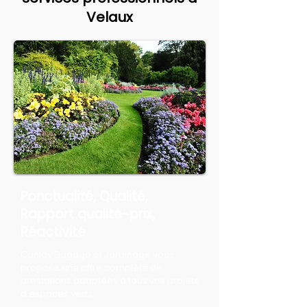
Velaux
Ponctualité, Qualité,
Rapport qualité-prix,
Réactivité
Canlay Élagage et Jardinage vous
propose une offre complète de
prestations adaptées à tous vos projets
d'espaces verts.