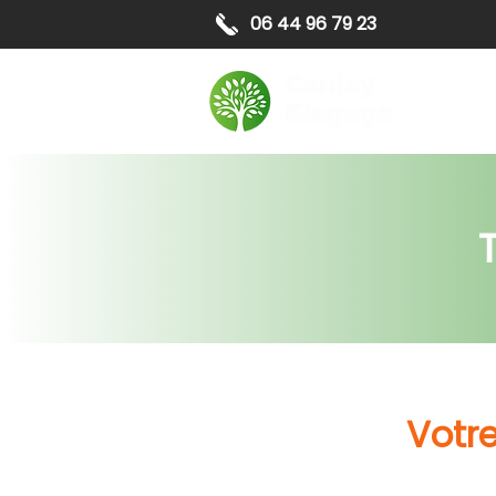
06 44 96 79 23
Elagag
Votre