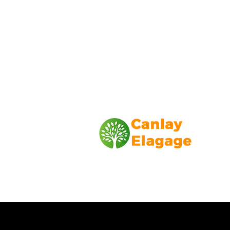
Canlay Elagage
Basée sur Marseille, depuis plus de 1
L’entreprise CANLAY ELAGAGE met s
savoir-faire au service de ses client
particuliers, comme professionnels. ​