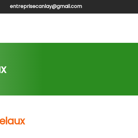
entreprisecanlay@gmail.com
henilles
Contactez-nous
ux
elaux