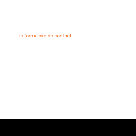
nous contacter
uvez joindre l’entreprise Canlay
 par téléphone, e-mail ou
ment via
le formulaire de contact
ne :
6 79 23
 08 21
risecanlay@gmail.com