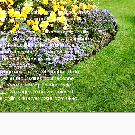
ulier :
tonte, désherbage, fertilisation et
espaces verts en parfait état toute
retien, de sécurité et ornemental :
taille
ance de vos arbres, préserver leur santé,
euses et sublimer leur esthétique.
ux ou encombrants :
démontage et
, même en espaces restreints, avec
chets végétaux.
oyage de terrains :
élimination de la
ces et broussailles pour redonner
et réduire les risques d'incendie.
s :
taille régulière de vos haies et
 jardin, préserver votre intimité et