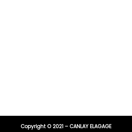
Prestations
Pour 
Vous po
0 ans
Elagage
Elagage
on
Abattage
directe
s
Taille de haie
Débroussaillage
Télépho
Mentions légales
Blog
06 44 9
04 91 81
Nos prestations par ville
E-mail :
entrep
Copyright © 2021 – CANLAY ELAGAGE