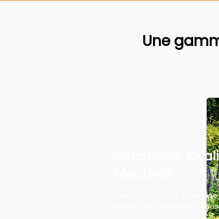
Une gamme
Ponctualité, Quali
Réactivité
Canlay Élagage et Jardinage
prestations adaptées à tous 