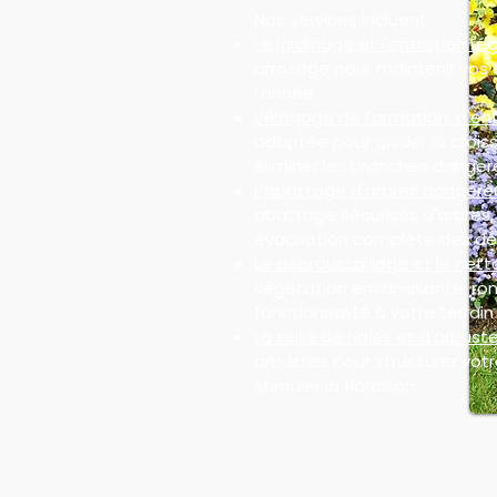
Nos services incluent :
Le jardinage et l'entretien rég
arrosage pour maintenir vos 
l'année.
L'élagage de formation, d'ent
adaptée pour guider la croiss
éliminer les branches danger
L'abattage d'arbres dangere
abattage sécurisés d'arbres
évacuation complète des dé
Le débroussaillage et le nett
végétation envahissante, ron
fonctionnalité à votre terrain 
La taille de haies et d'arbuste
arbustes pour structurer votre
stimuler la floraison.