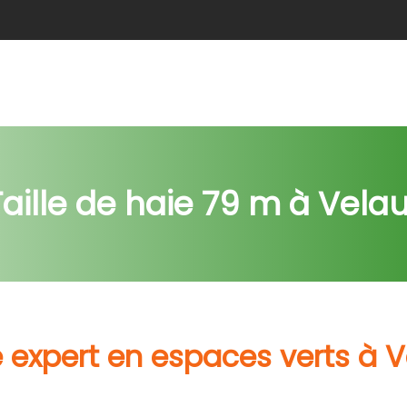
e
Abattage
Taille de haie
Débroussaillage
Nids c
Taille de haie 79 m à Vela
 expert en espaces verts à V