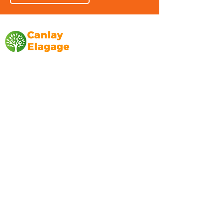
Canlay Elagage
Basée sur Marseille, depuis plus de 10 ans
L’entreprise CANLAY ELAGAGE met son
savoir-faire au service de ses clients
particuliers, comme professionnels. ​
Prestations
Elagage
Abattage
Taille de haie
Débroussaillage
Mentions légales