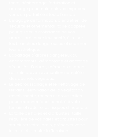
tonte, désherbage, fertilisation et
arrosage pour maintenir vos espaces
verts en parfait état toute l'année.
L'élagage de formation, d'entretien, de
sécurité et ornemental :
taille adaptée
pour guider la croissance de vos
arbres, préserver leur santé, éliminer
les branches dangereuses et sublimer
leur esthétique.
L'abattage d'arbres dangereux ou
encombrants :
démontage et abattage
sécurisés d'arbres, même en espaces
restreints, avec évacuation complète
des déchets végétaux.
Le débroussaillage et le nettoyage de
terrains :
élimination de la végétation
envahissante, ronces et broussailles
pour redonner fonctionnalité à votre
terrain et réduire les risques d'incendie.
La taille de haies et d'arbustes :
taille
régulière de vos haies et arbustes pour
structurer votre jardin, préserver votre
intimité et stimuler la floraison.