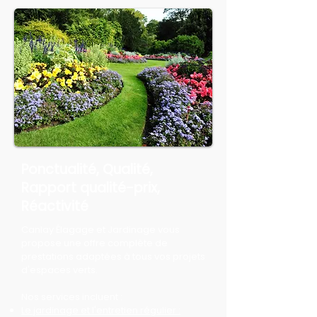
Ponctualité, Qualité,
Rapport qualité-prix,
Réactivité
Canlay Élagage et Jardinage vous
propose une offre complète de
prestations adaptées à tous vos projets
d'espaces verts.
Nos services incluent :
Le jardinage et l'entretien régulier :