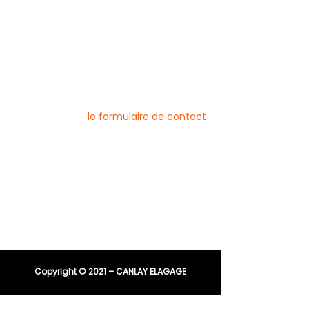
Blog
Nos prestations par ville
Pour nous contacter
Vous pouvez joindre l’entreprise Canlay
Elagage par téléphone, e-mail ou
directement via
le formulaire de contact
Téléphone :
06 44 96 79 23
04 91 81 08 21
E-mail :
entreprisecanlay@gmail.com
Copyright © 2021 – CANLAY ELAGAGE