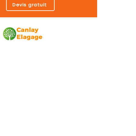
Devis gratuit
Canlay Elagage
Basée sur Marseille, depuis plus de 10 ans
L’entreprise CANLAY ELAGAGE met son
savoir-faire au service de ses clients
particuliers, comme professionnels. ​
Prestations
Elagage
Abattage
Taille de haie
Débroussaillage