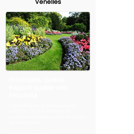
Venelles
Ponctualité, Qualité,
Rapport qualité-prix,
Réactivité
Canlay Élagage et Jardinage vous
propose une offre complète de
prestations adaptées à tous vos projets
d'espaces verts.
Nos services incluent :