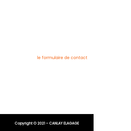
Mentions légales
Blog
Nos prestations par ville
Pour nous contacter
Vous pouvez joindre l’entreprise Canlay
Elagage par téléphone, e-mail ou
directement via
le formulaire de contact
Téléphone :
06 44 96 79 23
04 91 81 08 21
E-mail :
entreprisecanlay@gmail.com
Copyright © 2021 – CANLAY ELAGAGE