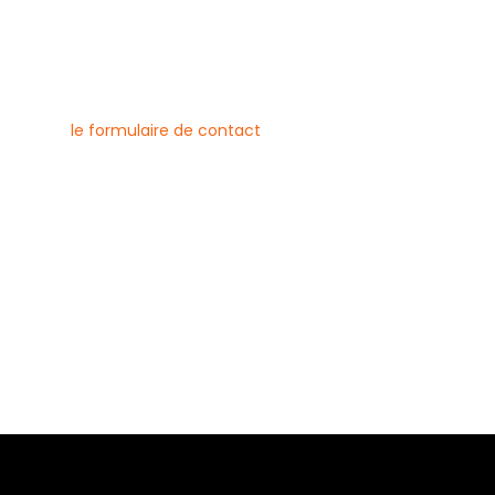
nous contacter
uvez joindre l’entreprise Canlay
 par téléphone, e-mail ou
ment via
le formulaire de contact
ne :
6 79 23
 08 21
risecanlay@gmail.com