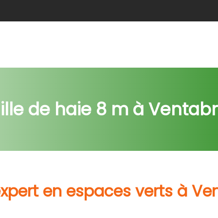
e
Abattage
Taille de haie
Débroussaillage
Nids c
ille de haie 8 m à Ventab
expert en espaces verts à Ve