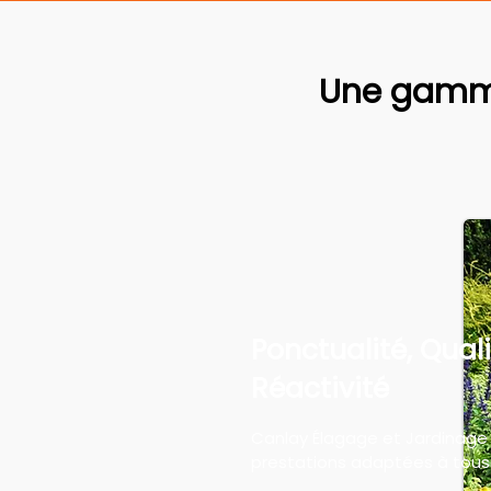
Une gamme
Ponctualité, Quali
Réactivité
Canlay Élagage et Jardinage
prestations adaptées à tous 