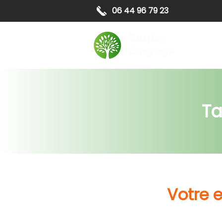
06 44 96 79 23
Elagag
Ta
Votre 