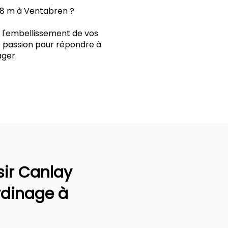
e 8 m à Ventabren ?
t l'embellissement de vos
t passion pour répondre à
ger.
sir Canlay
rdinage à