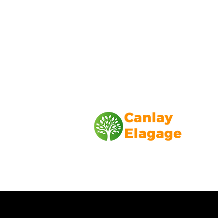
Canlay Elagage
Basée sur Marseille, depuis plus de 1
L’entreprise CANLAY ELAGAGE met s
savoir-faire au service de ses client
particuliers, comme professionnels. ​