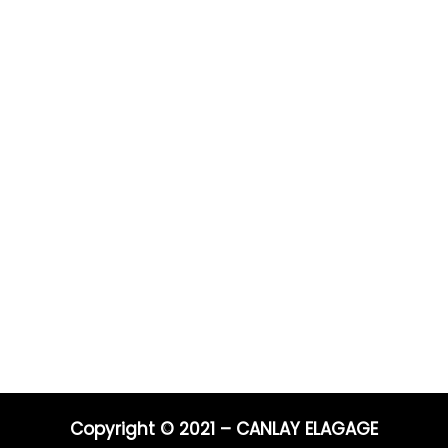
Prestations
Pour 
Vous po
0 ans
Elagage
Elagage
on
Abattage
directe
s
Taille de haie
Débroussaillage
Télépho
Mentions légales
Blog
06 44 9
04 91 81
Nos prestations par ville
E-mail :
entrep
Copyright © 2021 – CANLAY ELAGAGE