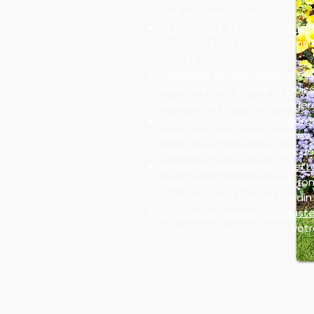
Nos services incluent :
Le jardinage et l'entretien rég
arrosage pour maintenir vos 
l'année.
L'élagage de formation, d'ent
adaptée pour guider la croiss
éliminer les branches danger
L'abattage d'arbres dangere
abattage sécurisés d'arbres
évacuation complète des dé
Le débroussaillage et le nett
végétation envahissante, ron
fonctionnalité à votre terrain 
La taille de haies et d'arbuste
arbustes pour structurer votre
stimuler la floraison.