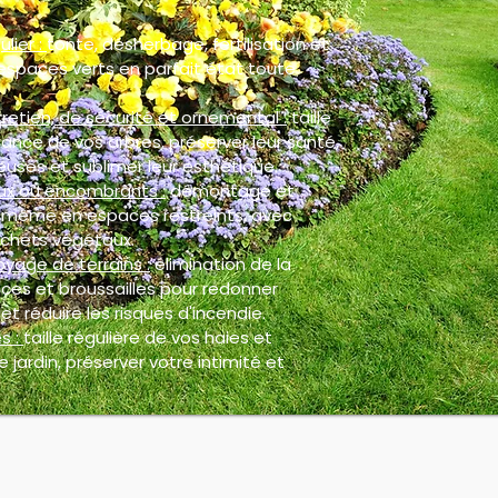
ulier :
tonte, désherbage, fertilisation et
espaces verts en parfait état toute
retien, de sécurité et ornemental :
taille
ance de vos arbres, préserver leur santé,
euses et sublimer leur esthétique.
ux ou encombrants :
démontage et
, même en espaces restreints, avec
chets végétaux.
oyage de terrains :
élimination de la
ces et broussailles pour redonner
et réduire les risques d'incendie.
s :
taille régulière de vos haies et
 jardin, préserver votre intimité et