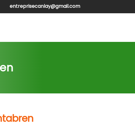
entreprisecanlay@gmail.com
henilles
Contactez-nous
ren
ntabren