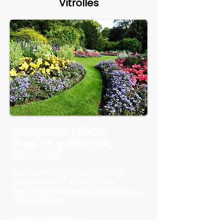
Vitrolles
Ponctualité, Qualité,
Rapport qualité-prix,
Réactivité
Canlay Élagage et Jardinage vous
propose une offre complète de
prestations adaptées à tous vos projets
d'espaces verts.
Nos services incluent :