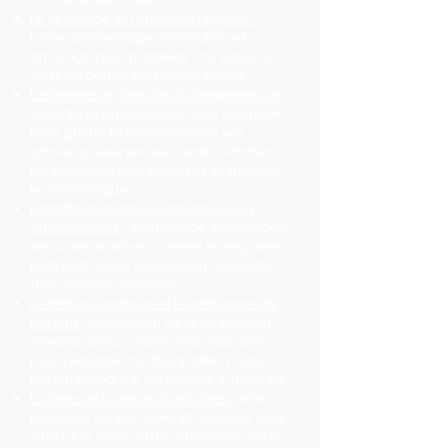
Le jardinage et l'entretien régulier :
tonte, désherbage, fertilisation et
arrosage pour maintenir vos espaces
verts en parfait état toute l'année.
L'élagage de formation, d'entretien, de
sécurité et ornemental :
taille adaptée
pour guider la croissance de vos
arbres, préserver leur santé, éliminer
les branches dangereuses et sublimer
leur esthétique.
L'abattage d'arbres dangereux ou
encombrants :
démontage et abattage
sécurisés d'arbres, même en espaces
restreints, avec évacuation complète
des déchets végétaux.
Le débroussaillage et le nettoyage de
terrains :
élimination de la végétation
envahissante, ronces et broussailles
pour redonner fonctionnalité à votre
terrain et réduire les risques d'incendie.
La taille de haies et d'arbustes :
taille
régulière de vos haies et arbustes pour
structurer votre jardin, préserver votre