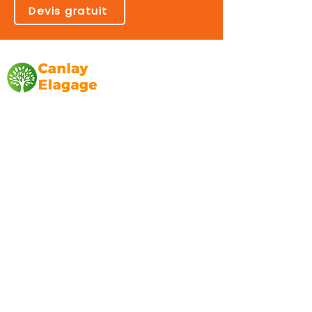
Devis gratuit
Canlay Elagage
Basée sur Marseille, depuis plus de 10 ans
L’entreprise CANLAY ELAGAGE met son
savoir-faire au service de ses clients
particuliers, comme professionnels. ​
Prestations
Elagage
Abattage
Taille de haie
Débroussaillage