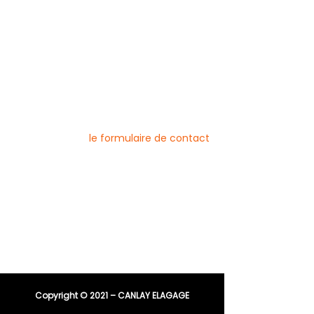
Mentions légales
Blog
Nos prestations par ville
Pour nous contacter
Vous pouvez joindre l’entreprise Canlay
Elagage par téléphone, e-mail ou
directement via
le formulaire de contact
Téléphone :
06 44 96 79 23
04 91 81 08 21
E-mail :
entreprisecanlay@gmail.com
Copyright © 2021 – CANLAY ELAGAGE