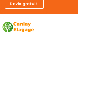
Devis gratuit
Canlay Elagage
Basée sur Marseille, depuis plus de 10 ans
L’entreprise CANLAY ELAGAGE met son
savoir-faire au service de ses clients
particuliers, comme professionnels. ​
Prestations
Elagage
Abattage
Taille de haie
Débroussaillage