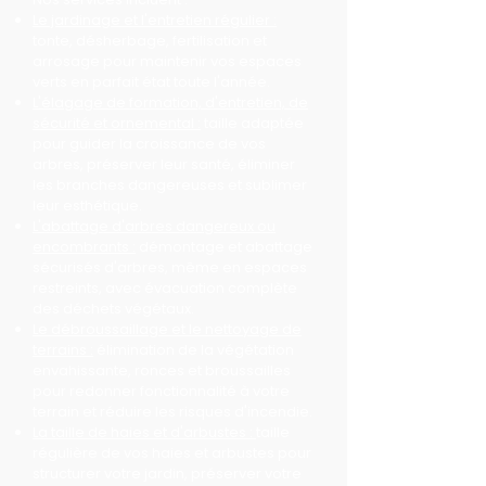
Le jardinage et l'entretien régulier :
tonte, désherbage, fertilisation et
arrosage pour maintenir vos espaces
verts en parfait état toute l'année.
L'élagage de formation, d'entretien, de
sécurité et ornemental :
taille adaptée
pour guider la croissance de vos
arbres, préserver leur santé, éliminer
les branches dangereuses et sublimer
leur esthétique.
L'abattage d'arbres dangereux ou
encombrants :
démontage et abattage
sécurisés d'arbres, même en espaces
restreints, avec évacuation complète
des déchets végétaux.
Le débroussaillage et le nettoyage de
terrains :
élimination de la végétation
envahissante, ronces et broussailles
pour redonner fonctionnalité à votre
terrain et réduire les risques d'incendie.
La taille de haies et d'arbustes :
taille
régulière de vos haies et arbustes pour
structurer votre jardin, préserver votre