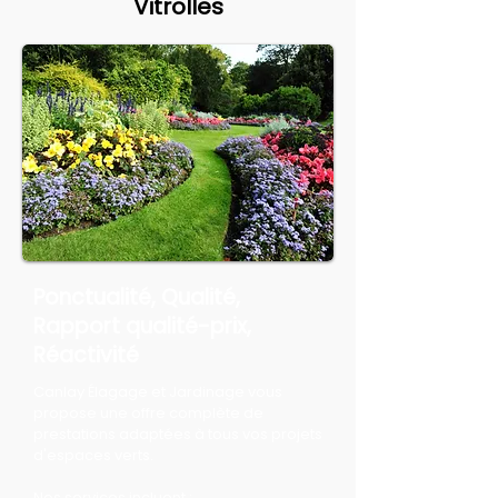
Vitrolles
Ponctualité, Qualité,
Rapport qualité-prix,
Réactivité
Canlay Élagage et Jardinage vous
propose une offre complète de
prestations adaptées à tous vos projets
d'espaces verts.
Nos services incluent :