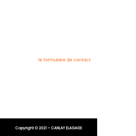
Mentions légales
Blog
Nos prestations par ville
Pour nous contacter
Vous pouvez joindre l’entreprise Canlay
Elagage par téléphone, e-mail ou
directement via
le formulaire de contact
Téléphone :
06 44 96 79 23
04 91 81 08 21
E-mail :
entreprisecanlay@gmail.com
Copyright © 2021 – CANLAY ELAGAGE