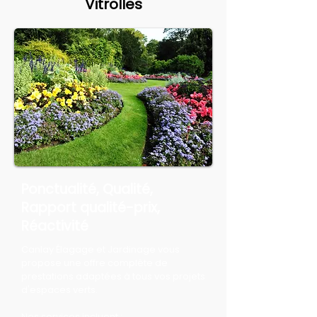
Vitrolles
Ponctualité, Qualité,
Rapport qualité-prix,
Réactivité
Canlay Élagage et Jardinage vous
propose une offre complète de
prestations adaptées à tous vos projets
d'espaces verts.
Nos services incluent :