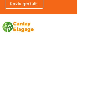
Devis gratuit
Canlay Elagage
Basée sur Marseille, depuis plus de 10 ans
L’entreprise CANLAY ELAGAGE met son
savoir-faire au service de ses clients
particuliers, comme professionnels. ​
Prestations
Elagage
Abattage
Taille de haie
Débroussaillage