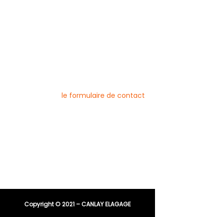
Mentions légales
Blog
Nos prestations par ville
Pour nous contacter
Vous pouvez joindre l’entreprise Canlay
Elagage par téléphone, e-mail ou
directement via
le formulaire de contact
Téléphone :
06 44 96 79 23
04 91 81 08 21
E-mail :
entreprisecanlay@gmail.com
Copyright © 2021 – CANLAY ELAGAGE