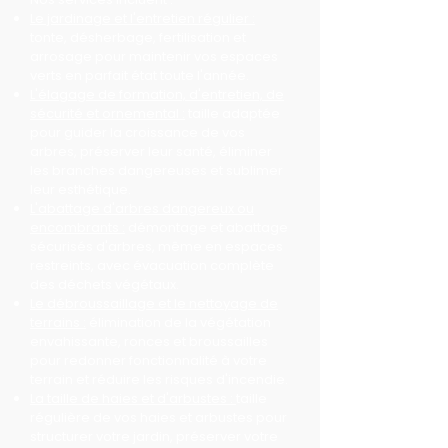
Le jardinage et l'entretien régulier :
tonte, désherbage, fertilisation et
arrosage pour maintenir vos espaces
verts en parfait état toute l'année.
L'élagage de formation, d'entretien, de
sécurité et ornemental :
taille adaptée
pour guider la croissance de vos
arbres, préserver leur santé, éliminer
les branches dangereuses et sublimer
leur esthétique.
L'abattage d'arbres dangereux ou
encombrants :
démontage et abattage
sécurisés d'arbres, même en espaces
restreints, avec évacuation complète
des déchets végétaux.
Le débroussaillage et le nettoyage de
terrains :
élimination de la végétation
envahissante, ronces et broussailles
pour redonner fonctionnalité à votre
terrain et réduire les risques d'incendie.
La taille de haies et d'arbustes :
taille
régulière de vos haies et arbustes pour
structurer votre jardin, préserver votre