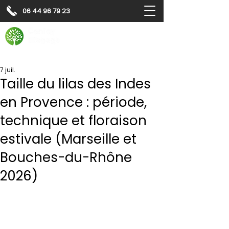
06 44 96 79 23
Contactez-nous pour
un
devis gratuit
Devis gratuit
Contactez-nous
7 juil.
Taille du lilas des Indes
en Provence : période,
technique et floraison
estivale (Marseille et
Bouches-du-Rhône
2026)