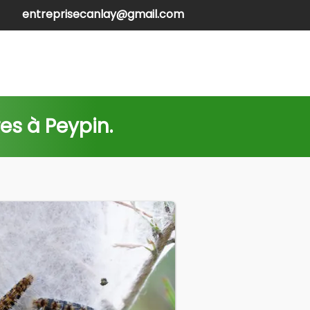
entreprisecanlay@gmail.com
henilles
Contactez-nous
es à Peypin. 