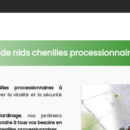
e
Abattage
Taille de haie
Débroussaillage
Nids c
e nids chenilles processionnair
L'enlèvement de nids chenilles processionnaires à 
r la vitalité et la sécurité 
ardinage
, nos jardiniers 
ndre à tous vos besoins en 
enilles processionnaires.