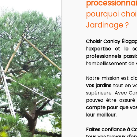
processionn
pourquoi choi
Jardinage ?
Choisir Canlay Élagag
l’expertise et le s
professionnels pass
l’embellissement de 
Notre mission est d'
a
vos jardins
 tout en v
supérieure. Avec Can
pouvez être assuré
compte pour que vos 
leur meilleur.
Faites confiance à C
tous vos travaux d'en