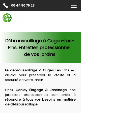
06 44 96 79 23
Contactez-nous pour
un
devis gratuit
Devis gratuit
Contactez-nous
Débroussaillage à Cuges-Les-
Pins. Entretien professionnel 
de vos jardins
Le débroussaillage à 
Cuges-Les-Pins
 est 
crucial pour préserver la vitalité et la 
sécurité de votre jardin.
Chez 
Canlay Elagage & Jardinage
, nos 
jardiniers professionnels sont prêts à 
répondre à tous vos besoins en matière 
de débroussaillage.