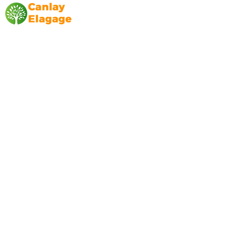
Canlay Elagage
Basée sur Marseille, depuis plus de 10 ans
L’entreprise CANLAY ELAGAGE met son
savoir-faire au service de ses clients
particuliers, comme professionnels. ​
Prestations
Elagage
Abattage
Taille de haie
Débroussaillage
Mentions légales
Blog
Nos prestations par ville