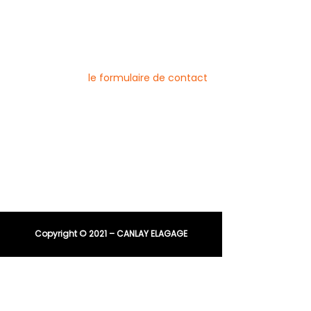
Pour nous contacter
Vous pouvez joindre l’entreprise Canlay
Elagage par téléphone, e-mail ou
directement via
le formulaire de contact
Téléphone :
06 44 96 79 23
04 91 81 08 21
E-mail :
entreprisecanlay@gmail.com
Copyright © 2021 – CANLAY ELAGAGE