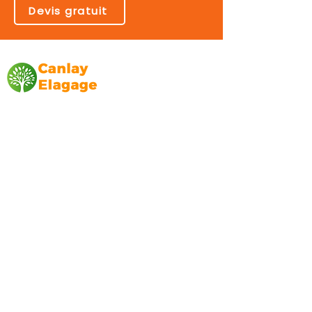
Devis gratuit
Canlay Elagage
Basée sur Marseille, depuis plus de 10 ans
L’entreprise CANLAY ELAGAGE met son
savoir-faire au service de ses clients
particuliers, comme professionnels. ​
Prestations
Elagage
Abattage
Taille de haie
Débroussaillage