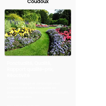
Coudoux
Ponctualité, Qualité,
Rapport qualité-prix,
Réactivité
Canlay Élagage et Jardinage vous
propose une offre complète de
prestations adaptées à tous vos projets
d'espaces verts.
Nos services incluent :