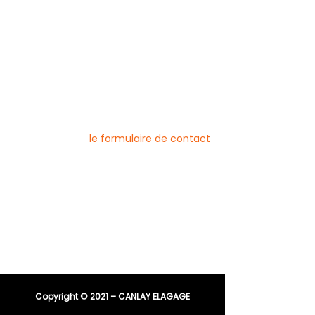
Mentions légales
Blog
Nos prestations par ville
Pour nous contacter
Vous pouvez joindre l’entreprise Canlay
Elagage par téléphone, e-mail ou
directement via
le formulaire de contact
Téléphone :
06 44 96 79 23
04 91 81 08 21
E-mail :
entreprisecanlay@gmail.com
Copyright © 2021 – CANLAY ELAGAGE