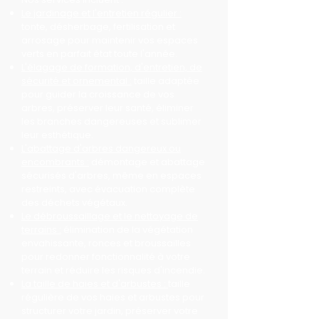
Le jardinage et l'entretien régulier :
tonte, désherbage, fertilisation et
arrosage pour maintenir vos espaces
verts en parfait état toute l'année.
L'élagage de formation, d'entretien, de
sécurité et ornemental :
taille adaptée
pour guider la croissance de vos
arbres, préserver leur santé, éliminer
les branches dangereuses et sublimer
leur esthétique.
L'abattage d'arbres dangereux ou
encombrants :
démontage et abattage
sécurisés d'arbres, même en espaces
restreints, avec évacuation complète
des déchets végétaux.
Le débroussaillage et le nettoyage de
terrains :
élimination de la végétation
envahissante, ronces et broussailles
pour redonner fonctionnalité à votre
terrain et réduire les risques d'incendie.
La taille de haies et d'arbustes :
taille
régulière de vos haies et arbustes pour
structurer votre jardin, préserver votre