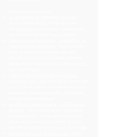
Nos services incluent :
Le jardinage et l'entretien régulier :
tonte, désherbage, fertilisation et
arrosage pour maintenir vos espaces
verts en parfait état toute l'année.
L'élagage de formation, d'entretien, de
sécurité et ornemental :
taille adaptée
pour guider la croissance de vos
arbres, préserver leur santé, éliminer
les branches dangereuses et sublimer
leur esthétique.
L'abattage d'arbres dangereux ou
encombrants :
démontage et abattage
sécurisés d'arbres, même en espaces
restreints, avec évacuation complète
des déchets végétaux.
Le débroussaillage et le nettoyage de
terrains :
élimination de la végétation
envahissante, ronces et broussailles
pour redonner fonctionnalité à votre
terrain et réduire les risques d'incendie.
La taille de haies et d'arbustes :
taille