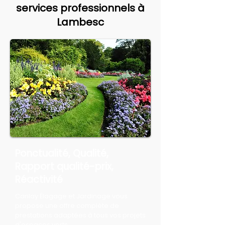
services professionnels à
Lambesc
Ponctualité, Qualité,
Rapport qualité-prix,
Réactivité
Canlay Élagage et Jardinage vous
propose une offre complète de
prestations adaptées à tous vos projets
d'espaces verts.