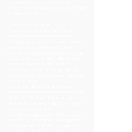
propose une offre complète de
prestations adaptées à tous vos projets
d'espaces verts.
Nos services incluent :
Le jardinage et l'entretien régulier :
tonte, désherbage, fertilisation et
arrosage pour maintenir vos espaces
verts en parfait état toute l'année.
L'élagage de formation, d'entretien, de
sécurité et ornemental :
taille adaptée
pour guider la croissance de vos
arbres, préserver leur santé, éliminer
les branches dangereuses et sublimer
leur esthétique.
L'abattage d'arbres dangereux ou
encombrants :
démontage et abattage
sécurisés d'arbres, même en espaces
restreints, avec évacuation complète
des déchets végétaux.
Le débroussaillage et le nettoyage de
terrains :
élimination de la végétation
envahissante, ronces et broussailles
pour redonner fonctionnalité à votre