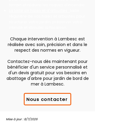
terrain et réduire les risques d'incendie.
La taille de haies et d'arbustes :
taille
régulière de vos haies et arbustes pour
structurer votre jardin, préserver votre
intimité et stimuler la floraison.
Chaque intervention à Lambesc est
réalisée avec soin, précision et dans le
respect des normes en vigueur.
Contactez-nous dès maintenant pour
bénéficier d'un service personnalisé et
d'un devis gratuit pour vos besoins en
abattage d'arbre pour jardin de bord de
mer à Lambesc.
Nous contacter
Mise à jour : 8/7/2026