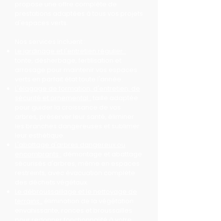
propose une offre complète de
prestations adaptées à tous vos projets
d'espaces verts.
Nos services incluent :
Le jardinage et l'entretien régulier :
tonte, désherbage, fertilisation et
arrosage pour maintenir vos espaces
verts en parfait état toute l'année.
L'élagage de formation, d'entretien, de
sécurité et ornemental :
taille adaptée
pour guider la croissance de vos
arbres, préserver leur santé, éliminer
les branches dangereuses et sublimer
leur esthétique.
L'abattage d'arbres dangereux ou
encombrants :
démontage et abattage
sécurisés d'arbres, même en espaces
restreints, avec évacuation complète
des déchets végétaux.
Le débroussaillage et le nettoyage de
terrains :
élimination de la végétation
envahissante, ronces et broussailles
pour redonner fonctionnalité à votre