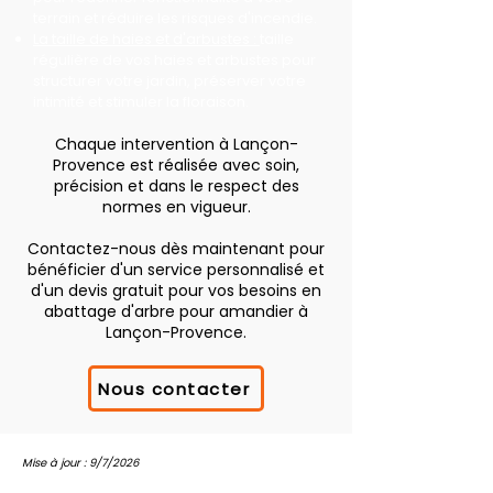
terrain et réduire les risques d'incendie.
La taille de haies et d'arbustes :
taille
régulière de vos haies et arbustes pour
structurer votre jardin, préserver votre
intimité et stimuler la floraison.
Chaque intervention à Lançon-
Provence est réalisée avec soin,
précision et dans le respect des
normes en vigueur.
Contactez-nous dès maintenant pour
bénéficier d'un service personnalisé et
d'un devis gratuit pour vos besoins en
abattage d'arbre pour amandier à
Lançon-Provence.
Nous contacter
Mise à jour : 9/7/2026