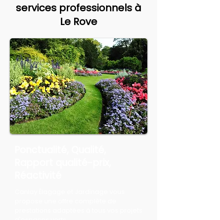
services professionnels à
Le Rove
Ponctualité, Qualité,
Rapport qualité-prix,
Réactivité
Canlay Élagage et Jardinage vous
propose une offre complète de
prestations adaptées à tous vos projets
d'espaces verts.