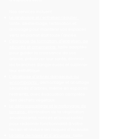
Nos services incluent :
Le jardinage et l'entretien régulier :
tonte, désherbage, fertilisation et
arrosage pour maintenir vos espaces
verts en parfait état toute l'année.
L'élagage de formation, d'entretien, de
sécurité et ornemental :
taille adaptée
pour guider la croissance de vos
arbres, préserver leur santé, éliminer
les branches dangereuses et sublimer
leur esthétique.
L'abattage d'arbres dangereux ou
encombrants :
démontage et abattage
sécurisés d'arbres, même en espaces
restreints, avec évacuation complète
des déchets végétaux.
Le débroussaillage et le nettoyage de
terrains :
élimination de la végétation
envahissante, ronces et broussailles
pour redonner fonctionnalité à votre
terrain et réduire les risques d'incendie.
La taille de haies et d'arbustes :
taille