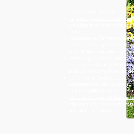
Nos services incluent :
Le jardinage et l'entretien rég
arrosage pour maintenir vos 
l'année.
L'élagage de formation, d'ent
adaptée pour guider la croiss
éliminer les branches danger
L'abattage d'arbres dangere
abattage sécurisés d'arbres
évacuation complète des dé
Le débroussaillage et le nett
végétation envahissante, ron
fonctionnalité à votre terrain 
La taille de haies et d'arbuste
arbustes pour structurer votre
stimuler la floraison.