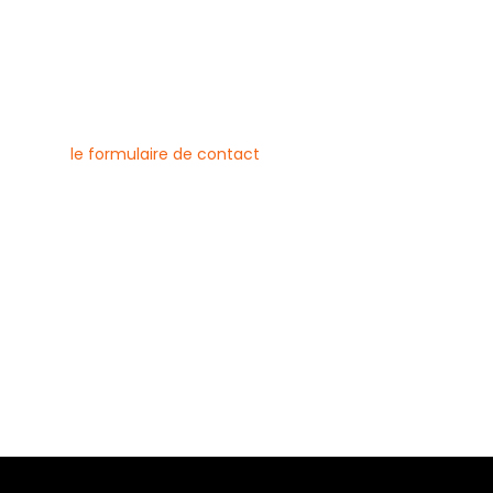
nous contacter
uvez joindre l’entreprise Canlay
 par téléphone, e-mail ou
ment via
le formulaire de contact
ne :
6 79 23
 08 21
risecanlay@gmail.com