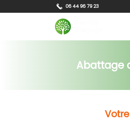
06 44 96 79 23
Elagag
Abattage d
Votre