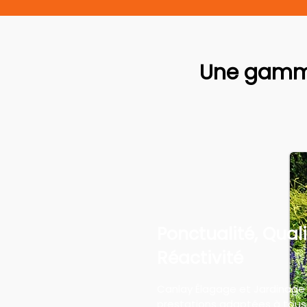
Une gamme
Ponctualité, Quali
Réactivité
Canlay Élagage et Jardinage
prestations adaptées à tous 