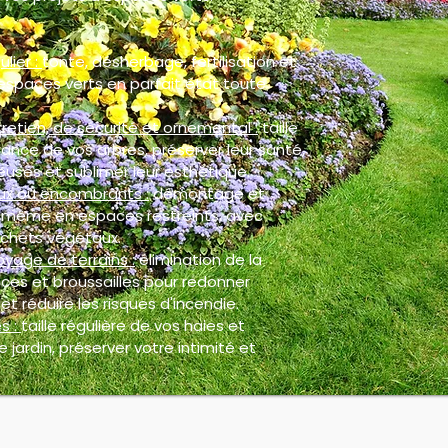
ulier :
tonte, désherbage, fertilisation et
espaces verts en parfait état toute
retien, de sécurité et ornemental :
taille
ance de vos arbres, préserver leur santé,
euses et sublimer leur esthétique.
ux ou encombrants :
démontage et
, même en espaces restreints, avec
chets végétaux.
oyage de terrains :
élimination de la
ces et broussailles pour redonner
et réduire les risques d'incendie.
s :
taille régulière de vos haies et
 jardin, préserver votre intimité et