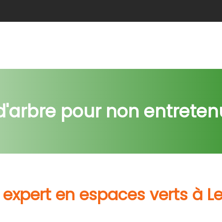
e
Abattage
Taille de haie
Débroussaillage
Nids c
'arbre pour non entreten
 expert en espaces verts à L