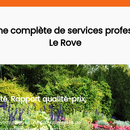
 complète de services profes
Le Rove
té, Rapport qualité-prix,
 vous propose une offre complète de
vos projets d'espaces verts.