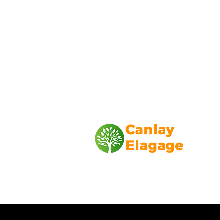
Canlay Elagage
Basée sur Marseille, depuis plus de 1
L’entreprise CANLAY ELAGAGE met s
savoir-faire au service de ses client
particuliers, comme professionnels. ​