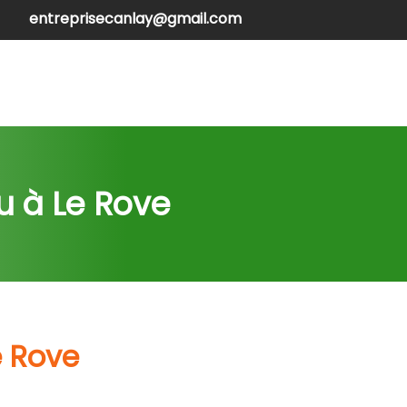
entreprisecanlay@gmail.com
henilles
Contactez-nous
u à Le Rove
e Rove