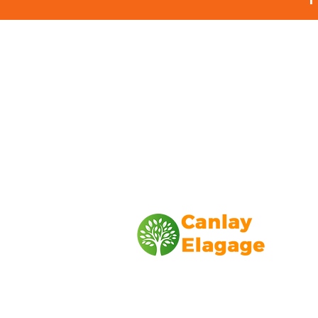
Canlay Elagage
Basée sur Marseille, depuis plus de 1
L’entreprise CANLAY ELAGAGE met s
savoir-faire au service de ses client
particuliers, comme professionnels. ​