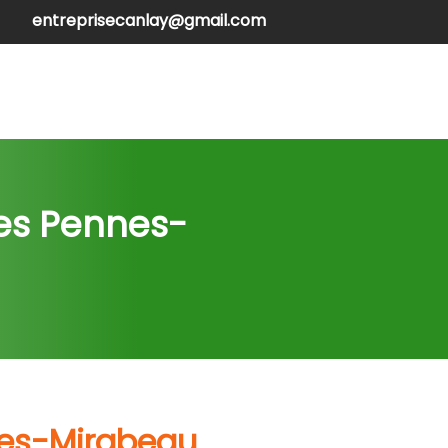
entreprisecanlay@gmail.com
henilles
Contactez-nous
Les Pennes-
nes-Mirabeau