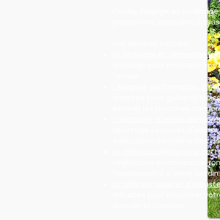
Canlay Élagage et Jardinage
prestations adaptées à tous 
Nos services incluent :
Le jardinage et l'entretien rég
arrosage pour maintenir vos 
l'année.
L'élagage de formation, d'ent
adaptée pour guider la croiss
éliminer les branches danger
L'abattage d'arbres dangere
abattage sécurisés d'arbres
évacuation complète des dé
Le débroussaillage et le nett
végétation envahissante, ron
fonctionnalité à votre terrain 
La taille de haies et d'arbuste
arbustes pour structurer votre
stimuler la floraison.