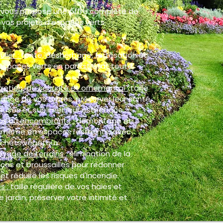
 vous propose une offre complète de
vos projets d'espaces verts.
ulier :
tonte, désherbage, fertilisation et
espaces verts en parfait état toute
retien, de sécurité et ornemental :
taille
ance de vos arbres, préserver leur santé,
euses et sublimer leur esthétique.
ux ou encombrants :
démontage et
, même en espaces restreints, avec
chets végétaux.
oyage de terrains :
élimination de la
ces et broussailles pour redonner
et réduire les risques d'incendie.
s :
taille régulière de vos haies et
 jardin, préserver votre intimité et