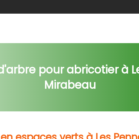
e
Abattage
Taille de haie
Débroussaillage
Nids c
'arbre pour abricotier à 
Mirabeau
t en espaces verts à Les Pen