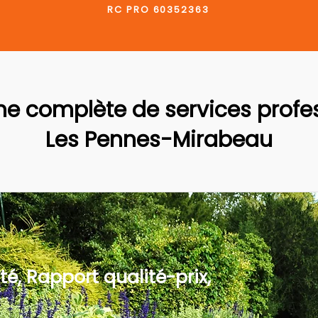
RC PRO 60352363
 complète de services profes
Les Pennes-Mirabeau
té, Rapport qualité-prix,