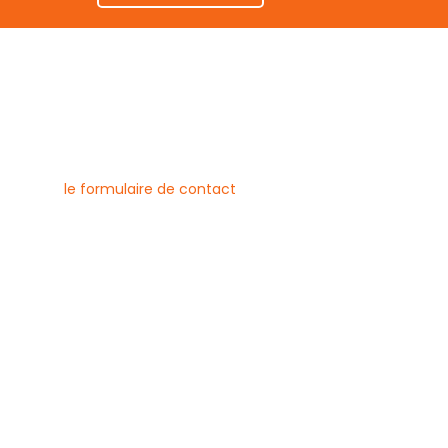
nous contacter
uvez joindre l’entreprise Canlay
 par téléphone, e-mail ou
ment via
le formulaire de contact
ne :
6 79 23
 08 21
risecanlay@gmail.com