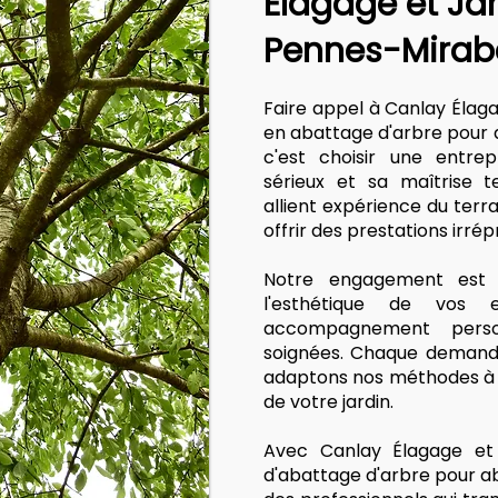
Élagage et Ja
Pennes-Mirab
Faire appel à Canlay Élag
en abattage d'arbre pour 
c'est choisir une entre
sérieux et sa maîtrise t
allient expérience du terr
offrir des prestations irré
Notre engagement est s
l'esthétique de vos
accompagnement person
soignées. Chaque demande
adaptons nos méthodes à v
de votre jardin.
Avec Canlay Élagage et 
d'abattage d'arbre pour a