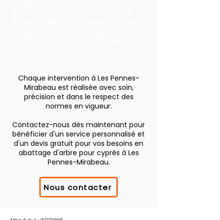
envahissante, ronces et broussailles
pour redonner fonctionnalité à votre
terrain et réduire les risques d'incendie.
La taille de haies et d'arbustes :
taille
régulière de vos haies et arbustes pour
structurer votre jardin, préserver votre
intimité et stimuler la floraison.
Chaque intervention à Les Pennes-
Mirabeau est réalisée avec soin,
précision et dans le respect des
normes en vigueur.
Contactez-nous dès maintenant pour
bénéficier d'un service personnalisé et
d'un devis gratuit pour vos besoins en
abattage d'arbre pour cyprès à Les
Pennes-Mirabeau.
Nous contacter