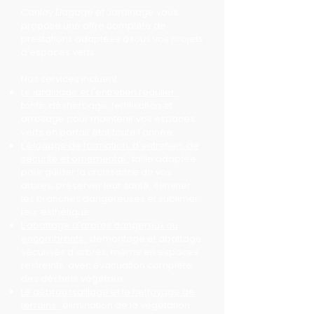
Canlay Élagage et Jardinage vous
propose une offre complète de
prestations adaptées à tous vos projets
d'espaces verts.
Nos services incluent :
Le jardinage et l'entretien régulier :
tonte, désherbage, fertilisation et
arrosage pour maintenir vos espaces
verts en parfait état toute l'année.
L'élagage de formation, d'entretien, de
sécurité et ornemental :
taille adaptée
pour guider la croissance de vos
arbres, préserver leur santé, éliminer
les branches dangereuses et sublimer
leur esthétique.
L'abattage d'arbres dangereux ou
encombrants :
démontage et abattage
sécurisés d'arbres, même en espaces
restreints, avec évacuation complète
des déchets végétaux.
Le débroussaillage et le nettoyage de
terrains :
élimination de la végétation