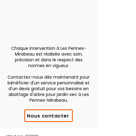
envahissante, ronces et broussailles
pour redonner fonctionnalité à votre
terrain et réduire les risques d'incendie.
La taille de haies et d'arbustes :
taille
régulière de vos haies et arbustes pour
structurer votre jardin, préserver votre
intimité et stimuler la floraison.
Chaque intervention à Les Pennes-
Mirabeau est réalisée avec soin,
précision et dans le respect des
normes en vigueur.
Contactez-nous dès maintenant pour
bénéficier d'un service personnalisé et
d'un devis gratuit pour vos besoins en
abattage d'arbre pour jardin sec à Les
Pennes-Mirabeau.
Nous contacter