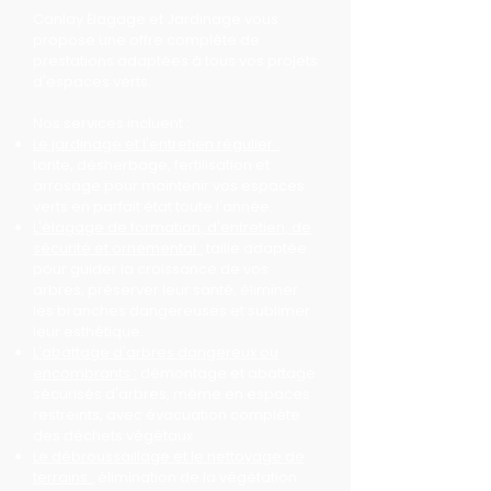
Canlay Élagage et Jardinage vous
propose une offre complète de
prestations adaptées à tous vos projets
d'espaces verts.
Nos services incluent :
Le jardinage et l'entretien régulier :
tonte, désherbage, fertilisation et
arrosage pour maintenir vos espaces
verts en parfait état toute l'année.
L'élagage de formation, d'entretien, de
sécurité et ornemental :
taille adaptée
pour guider la croissance de vos
arbres, préserver leur santé, éliminer
les branches dangereuses et sublimer
leur esthétique.
L'abattage d'arbres dangereux ou
encombrants :
démontage et abattage
sécurisés d'arbres, même en espaces
restreints, avec évacuation complète
des déchets végétaux.
Le débroussaillage et le nettoyage de
terrains :
élimination de la végétation