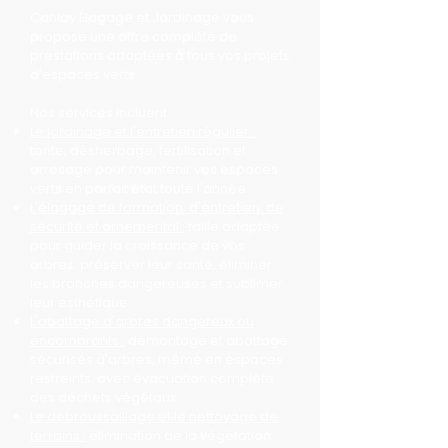
Canlay Élagage et Jardinage vous
propose une offre complète de
prestations adaptées à tous vos projets
d'espaces verts.
Nos services incluent :
Le jardinage et l'entretien régulier :
tonte, désherbage, fertilisation et
arrosage pour maintenir vos espaces
verts en parfait état toute l'année.
L'élagage de formation, d'entretien, de
sécurité et ornemental :
taille adaptée
pour guider la croissance de vos
arbres, préserver leur santé, éliminer
les branches dangereuses et sublimer
leur esthétique.
L'abattage d'arbres dangereux ou
encombrants :
démontage et abattage
sécurisés d'arbres, même en espaces
restreints, avec évacuation complète
des déchets végétaux.
Le débroussaillage et le nettoyage de
terrains :
élimination de la végétation