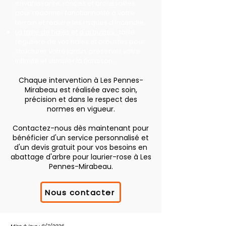
envahissante, ronces et broussailles
pour redonner fonctionnalité à votre
terrain et réduire les risques d'incendie.
La taille de haies et d'arbustes :
taille
régulière de vos haies et arbustes pour
structurer votre jardin, préserver votre
intimité et stimuler la floraison.
Chaque intervention à Les Pennes-
Mirabeau est réalisée avec soin,
précision et dans le respect des
normes en vigueur.
Contactez-nous dès maintenant pour
bénéficier d'un service personnalisé et
d'un devis gratuit pour vos besoins en
abattage d'arbre pour laurier-rose à Les
Pennes-Mirabeau.
Nous contacter